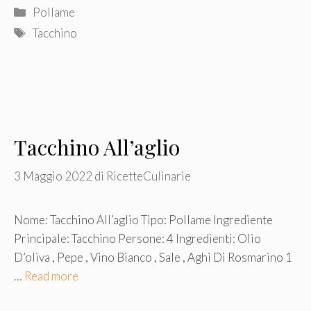
Categorie
Pollame
Tag
Tacchino
Tacchino All’aglio
3 Maggio 2022
di
RicetteCulinarie
Nome: Tacchino All’aglio Tipo: Pollame Ingrediente
Principale: Tacchino Persone: 4 Ingredienti: Olio
D’oliva , Pepe , Vino Bianco , Sale , Aghi Di Rosmarino 1
…
Read more