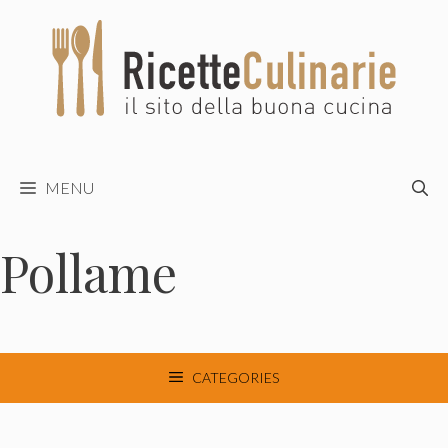
Vai
al
contenuto
MENU
Pollame
CATEGORIES