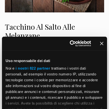
Tacchino Al Salto Alle
Melanzane
3 Maggio 2022
di
RicetteCulinarie
Nome: Tacchino Al Salto Alle Melanzane Tipo: Pollame
Uso responsabile dei dati
Ingrediente Principale: Tacchino Persone: 4 Ingredienti:
Noi e
i nostri 822 partner
trattiamo i vostri dati
Sale , Pepe , Brodo 25 Cl, Cherry 1/4 Bicchiere, Cipolle
personali, ad esempio il vostro numero IP, utilizzando
tecnologie come i cookie per memorizzare e accedere
…
Read more
alle informazioni sul vostro dispositivo al fine di
pubblicare annunci e contenuti personalizzati, misurare
Categorie
Pollame
gli annunci e i contenuti, ricercare il pubblico e sviluppare
Tag
Tacchino
i servizi. Avete la possibilità di scegliere chi utilizza i