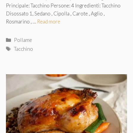
Principale: Tacchino Persone: 4 Ingredienti: Tacchino
Disossato 1, Sedano , Cipolla , Carote , Aglio ,
Rosmarino , …
Read more
Categorie
Pollame
Tag
Tacchino