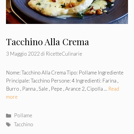
Tacchino Alla Crema
3 Maggio 2022
di
RicetteCulinarie
Nome: Tacchino Alla Crema Tipo: Pollame Ingrediente
Principale: Tacchino Persone: 4 Ingredienti: Farina ,
Burro , Panna , Sale , Pepe , Arance 2, Cipolla …
Read
more
Categorie
Pollame
Tag
Tacchino