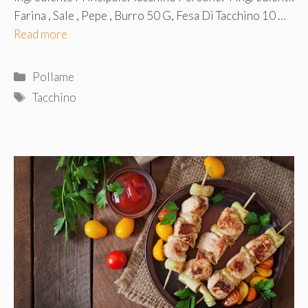
Farina , Sale , Pepe , Burro 50 G, Fesa Di Tacchino 10 …
Read more
Categorie
Pollame
Tag
Tacchino