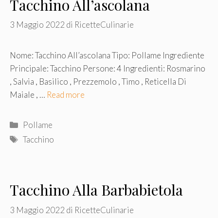
Tacchino All’ascolana
3 Maggio 2022
di
RicetteCulinarie
Nome: Tacchino All’ascolana Tipo: Pollame Ingrediente
Principale: Tacchino Persone: 4 Ingredienti: Rosmarino
, Salvia , Basilico , Prezzemolo , Timo , Reticella Di
Maiale , …
Read more
Categorie
Pollame
Tag
Tacchino
Tacchino Alla Barbabietola
3 Maggio 2022
di
RicetteCulinarie