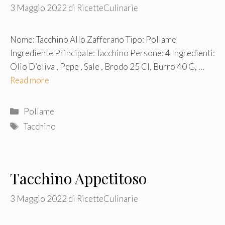
3 Maggio 2022
di
RicetteCulinarie
Nome: Tacchino Allo Zafferano Tipo: Pollame
Ingrediente Principale: Tacchino Persone: 4 Ingredienti:
Olio D’oliva , Pepe , Sale , Brodo 25 Cl, Burro 40 G, …
Read more
Categorie
Pollame
Tag
Tacchino
Tacchino Appetitoso
3 Maggio 2022
di
RicetteCulinarie