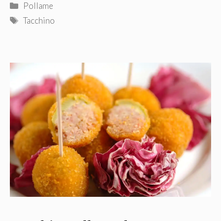
Categorie
Pollame
Tag
Tacchino