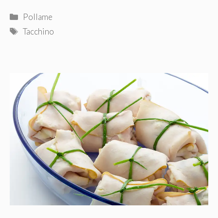
Categorie
Pollame
Tag
Tacchino