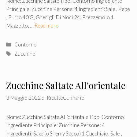
Nome: Zucchine Saltate Tipo: Contorno Ingrediente
Principale: Zucchine Persone: 4 Ingredienti: Sale , Pepe
, Burro 40 G, Gherigli Di Noci 24, Prezzemolo 1
Mazzetto, …
Read more
Categorie
Contorno
Tag
Zucchine
Zucchine Saltate All’orientale
3 Maggio 2022
di
RicetteCulinarie
Nome: Zucchine Saltate All’orientale Tipo: Contorno
Ingrediente Principale: Zucchine Persone: 4
Ingredienti: Sakè (o Sherry Secco) 1 Cucchiaio, Sale ,