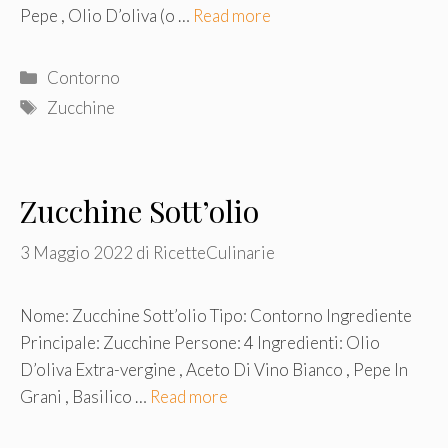
Pepe , Olio D’oliva (o …
Read more
Categorie
Contorno
Tag
Zucchine
Zucchine Sott’olio
3 Maggio 2022
di
RicetteCulinarie
Nome: Zucchine Sott’olio Tipo: Contorno Ingrediente
Principale: Zucchine Persone: 4 Ingredienti: Olio
D’oliva Extra-vergine , Aceto Di Vino Bianco , Pepe In
Grani , Basilico …
Read more