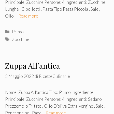
Principale: Zucchine Persone: 4 Ingredienti: Zucchine
Lunghe , Cipollotti , Pasta Tipo Pasta Piccola , Sale ,
Olio …
Read more
Categorie
Primo
Tag
Zucchine
Zuppa All’antica
3 Maggio 2022
di
RicetteCulinarie
Nome: Zuppa All’antica Tipo: Primo Ingrediente
Principale: Zucchine Persone: 4 Ingredienti: Sedano ,
Prezzemolo Tritato , Olio D’oliva Extra-vergine , Sale ,
Peperoncino , Pane …
Read more