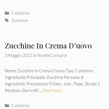
cookie o altri strumenti di tracciamento diversi da quelli
tecnici.
Categorie
Contorno
Tag
Zucchine
Zucchine In Crema D’uovo
3 Maggio 2022
di
RicetteCulinarie
Nome: Zucchine In Crema D’uovo Tipo: Contorno
Ingrediente Principale: Zucchine Persone: 4
Ingredienti: Prezzemolo Tritato , Sale , Pepe , Brodo 1
Mestolo, Burro 40 …
Read more
Categorie
Contorno