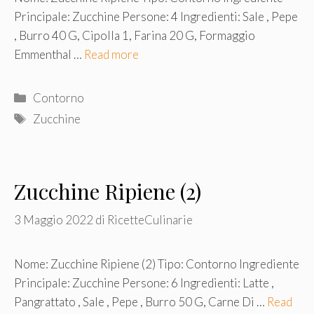
Principale: Zucchine Persone: 4 Ingredienti: Sale , Pepe
, Burro 40 G, Cipolla 1, Farina 20 G, Formaggio
Emmenthal …
Read more
Categorie
Contorno
Tag
Zucchine
Zucchine Ripiene (2)
3 Maggio 2022
di
RicetteCulinarie
Nome: Zucchine Ripiene (2) Tipo: Contorno Ingrediente
Principale: Zucchine Persone: 6 Ingredienti: Latte ,
Pangrattato , Sale , Pepe , Burro 50 G, Carne Di …
Read