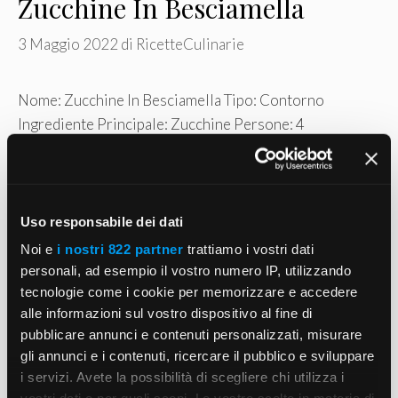
Zucchine In Besciamella
3 Maggio 2022
di
RicetteCulinarie
Nome: Zucchine In Besciamella Tipo: Contorno
Ingrediente Principale: Zucchine Persone: 4
Ingredienti: Sale , Per La Besciamella: , Aceto Di Vino
Alcune Gocce, Burro 40 …
Read more
Uso responsabile dei dati
Categorie
Contorno
Noi e
i nostri 822 partner
trattiamo i vostri dati
Tag
Zucchine
personali, ad esempio il vostro numero IP, utilizzando
tecnologie come i cookie per memorizzare e accedere
alle informazioni sul vostro dispositivo al fine di
pubblicare annunci e contenuti personalizzati, misurare
Zucchine In Budino
gli annunci e i contenuti, ricercare il pubblico e sviluppare
i servizi. Avete la possibilità di scegliere chi utilizza i
3 Maggio 2022
di
RicetteCulinarie