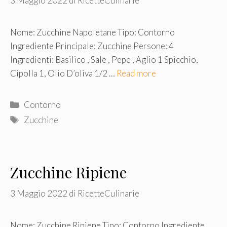
3 Maggio 2022
di
RicetteCulinarie
Nome: Zucchine Napoletane Tipo: Contorno
Ingrediente Principale: Zucchine Persone: 4
Ingredienti: Basilico , Sale , Pepe , Aglio 1 Spicchio,
Cipolla 1, Olio D’oliva 1/2 …
Read more
Categorie
Contorno
Tag
Zucchine
Zucchine Ripiene
3 Maggio 2022
di
RicetteCulinarie
Nome: Zucchine Ripiene Tipo: Contorno Ingrediente