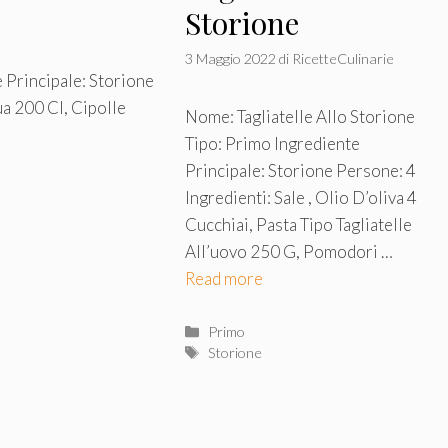
Storione
3 Maggio 2022
di
RicetteCulinarie
 Principale: Storione
ua 200 Cl, Cipolle
Nome: Tagliatelle Allo Storione
Tipo: Primo Ingrediente
Principale: Storione Persone: 4
Ingredienti: Sale , Olio D’oliva 4
Cucchiai, Pasta Tipo Tagliatelle
All’uovo 250 G, Pomodori …
Read more
Categorie
Primo
Tag
Storione