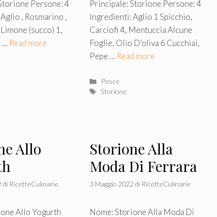
 Storione Persone: 4
Principale: Storione Persone: 4
 Aglio , Rosmarino ,
Ingredienti: Aglio 1 Spicchio,
, Limone (succo) 1,
Carciofi 4, Mentuccia Alcune
a …
Read more
Foglie, Olio D’oliva 6 Cucchiai,
Pepe …
Read more
Categorie
Pesce
Tag
Storione
ne Allo
Storione Alla
th
Moda Di Ferrara
2
di
RicetteCulinarie
3 Maggio 2022
di
RicetteCulinarie
one Allo Yogurth
Nome: Storione Alla Moda Di