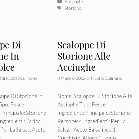
Categorie
Antipasto
Tag
Storione
pe Di
Scaloppe Di
ne In
Storione Alle
olce
Acciughe
2
di
RicetteCulinarie
3 Maggio 2022
di
RicetteCulinarie
ppe Di Storione In
Nome: Scaloppe Di Storione Alle
ipo: Pesce
Acciughe Tipo: Pesce
 Principale: Storione
Ingrediente Principale: Storione
ngredienti: Farina ,
Persone: 4 Ingredienti: Per La
 Per La Salsa: , Aceto
Salsa: , Aceto Balsamico 1
e
Cucchiaio, Alloro 1 Foglia, …