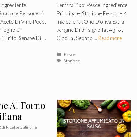
 Ingrediente
Ferrara Tipo: Pesce Ingrediente
 Storione Persone: 4
Principale: Storione Persone: 4
: Aceto Di Vino Poco,
Ingredienti: Olio D’oliva Extra-
rfoglio O
vergine Di Brisighella , Aglio ,
1 Trito, Senape Di …
Cipolla , Sedano …
Read more
Categorie
Pesce
Tag
Storione
ne Al Forno
iliana
2
di
RicetteCulinarie