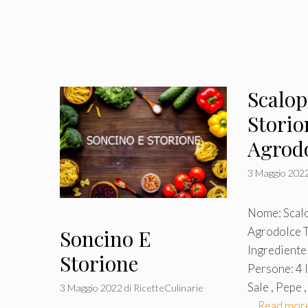
Scalop
Storio
Agrod
3 Maggio 202
Nome: Scalo
Agrodolce T
Soncino E
Ingrediente
Storione
Persone: 4 I
Sale , Pepe ,
3 Maggio 2022
di
RicetteCulinarie
…
Read mor