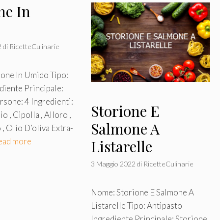
ne In
o
2
di
RicetteCulinarie
one In Umido Tipo:
diente Principale:
rsone: 4 Ingredienti:
Storione E
o , Cipolla , Alloro ,
Salmone A
, Olio D’oliva Extra-
ead more
Listarelle
3 Maggio 2022
di
RicetteCulinarie
Nome: Storione E Salmone A
Listarelle Tipo: Antipasto
Ingrediente Principale: Storione