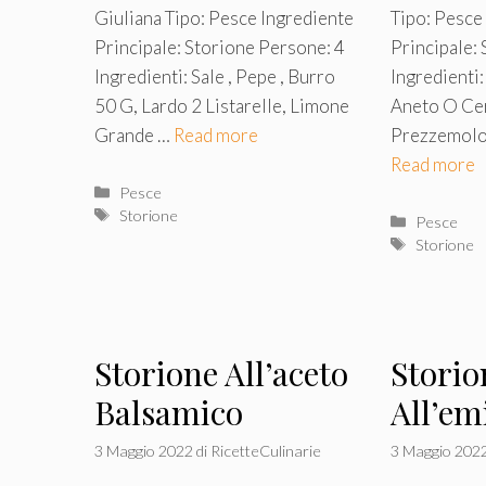
Giuliana Tipo: Pesce Ingrediente
Tipo: Pesce
Principale: Storione Persone: 4
Principale:
Ingredienti: Sale , Pepe , Burro
Ingredienti
50 G, Lardo 2 Listarelle, Limone
Aneto O Ce
Grande …
Read more
Prezzemolo 
Read more
Categorie
Pesce
Tag
Storione
Categorie
Pesce
Tag
Storione
Storione All’aceto
Storio
Balsamico
All’em
3 Maggio 2022
di
RicetteCulinarie
3 Maggio 202