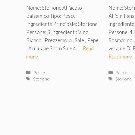
Nome: Storione All’aceto
Nome: Stori
Balsamico Tipo: Pesce
All’emiliana
Ingrediente Principale: Storione
Ingrediente
Persone: 8 Ingredienti: Vino
Persone: 4 I
Bianco , Prezzemolo , Sale , Pepe
Rosmarino , 
, Acciughe Sotto Sale 4, …
Read
vergine Di B
more
Read more
Categorie
Categorie
Pesce
Pesce
Tag
Tag
Storione
Storione