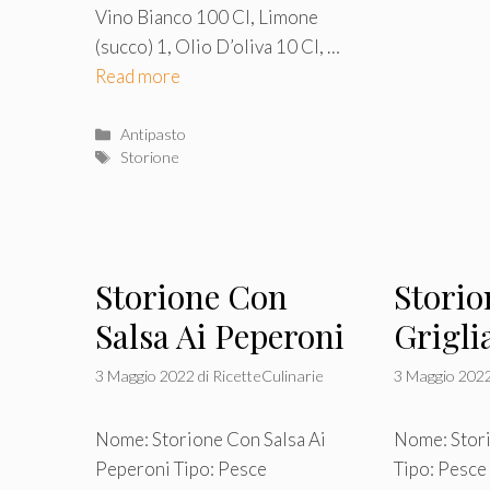
Vino Bianco 100 Cl, Limone
(succo) 1, Olio D’oliva 10 Cl, …
Read more
Categorie
Antipasto
Tag
Storione
Storione Con
Storio
Salsa Ai Peperoni
Grigli
3 Maggio 2022
di
RicetteCulinarie
3 Maggio 202
Nome: Storione Con Salsa Ai
Nome: Stori
Peperoni Tipo: Pesce
Tipo: Pesce