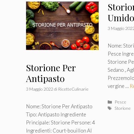
Storio
Umid
3 Maggio 202
Nome: Stori
Pesce Ingre
Storione Pe
Storione Per
Sedano , Agli
Antipasto
Prezzemolo 
vergine …
R
3 Maggio 2022
di
RicetteCulinarie
Categorie
Pesce
Nome: Storione Per Antipasto
Tag
Storione
Tipo: Antipasto Ingrediente
Principale: Storione Persone: 4
Ingredienti: Court-bouillon Al