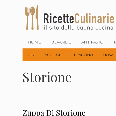
Vai
al
contenuto
HOME
BEVANDE
ANTIPASTO
GIN
ACCIUGHE
BRANZINO
UOVA
Storione
Zuppa Di Storione