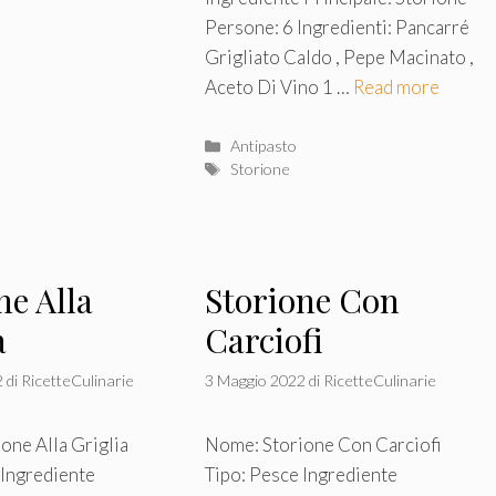
Persone: 6 Ingredienti: Pancarré
Grigliato Caldo , Pepe Macinato ,
Aceto Di Vino 1 …
Read more
Categorie
Antipasto
Tag
Storione
ne Alla
Storione Con
a
Carciofi
2
di
RicetteCulinarie
3 Maggio 2022
di
RicetteCulinarie
one Alla Griglia
Nome: Storione Con Carciofi
 Ingrediente
Tipo: Pesce Ingrediente