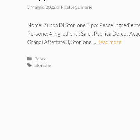
3 Maggio 2022
di
RicetteCulinarie
Nome: Zuppa Di Storione Tipo: Pesce Ingrediente
Persone: 4 Ingredienti: Sale , Paprica Dolce , Acq
Grandi Affettate 3, Storione …
Read more
Categorie
Pesce
Tag
Storione