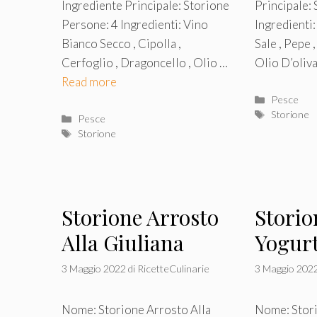
Ingrediente Principale: Storione
Principale:
Persone: 4 Ingredienti: Vino
Ingredienti:
Bianco Secco , Cipolla ,
Sale , Pepe 
Cerfoglio , Dragoncello , Olio …
Olio D’oliv
Read more
Categorie
Pesce
Tag
Storione
Categorie
Pesce
Tag
Storione
Storione Arrosto
Storio
Alla Giuliana
Yogur
3 Maggio 2022
di
RicetteCulinarie
3 Maggio 202
Nome: Storione Arrosto Alla
Nome: Stori