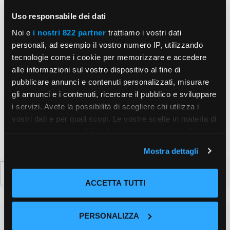
Email
Uso responsabile dei dati
Noi e
i nostri 822 partner
trattiamo i vostri dati
Sito
personali, ad esempio il vostro numero IP, utilizzando
web
tecnologie come i cookie per memorizzare e accedere
alle informazioni sul vostro dispositivo al fine di
Salva il mio nome, email e sito web in questo
pubblicare annunci e contenuti personalizzati, misurare
browser per la prossima volta che commento.
gli annunci e i contenuti, ricercare il pubblico e sviluppare
i servizi. Avete la possibilità di scegliere chi utilizza i
vostri dati e per quali scopi. Le vostre scelte in materia di
privacy sono applicabili solo su questa proprietà digitale
in cui avete effettuato le vostre scelte. È possibile
Mostra dettagli
modificare o revocare il proprio consenso in qualsiasi
Ricerca
momento dalla Dichiarazione sui cookie o facendo clic
sull'icona di attivazione della privacy.
per:
ACCETTA TUTTI
Con il tuo consenso, vorremmo anche:
PERSONALIZZA
raccogliere informazioni sulla tua posizione