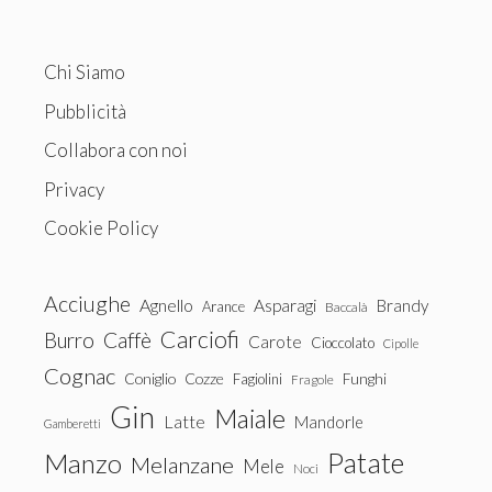
Chi Siamo
Pubblicità
Collabora con noi
Privacy
Cookie Policy
Acciughe
Agnello
Asparagi
Brandy
Arance
Baccalà
Carciofi
Burro
Caffè
Carote
Cioccolato
Cipolle
Cognac
Coniglio
Cozze
Fagiolini
Funghi
Fragole
Gin
Maiale
Latte
Mandorle
Gamberetti
Patate
Manzo
Melanzane
Mele
Noci