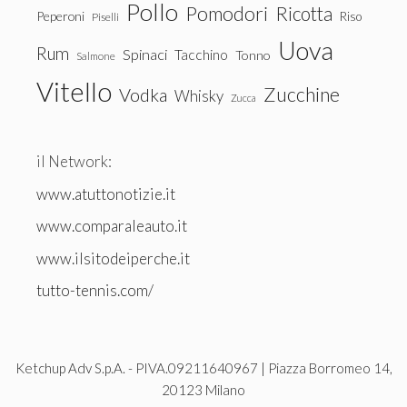
Pollo
Pomodori
Ricotta
Peperoni
Riso
Piselli
Uova
Rum
Spinaci
Tacchino
Tonno
Salmone
Vitello
Zucchine
Vodka
Whisky
Zucca
il Network:
www.atuttonotizie.it
www.comparaleauto.it
www.ilsitodeiperche.it
tutto-tennis.com/
Ketchup Adv S.p.A. - PIVA.09211640967 | Piazza Borromeo 14,
20123 Milano