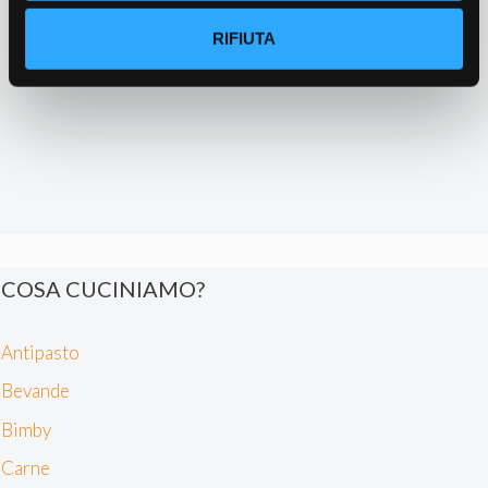
geografica, con un'approssimazione di qualche
metro,
RIFIUTA
Identificare il tuo dispositivo, scansionandolo
attivamente alla ricerca di caratteristiche specifiche
(impronte digitali).
Approfondisci come vengono elaborati i tuoi dati personali
e imposta le tue preferenze nella
sezione dettagli
. Puoi
modificare o ritirare il tuo consenso in qualsiasi momento
dalla Dichiarazione sui cookie.
Noi e i nostri partner trattiamo i tuoi dati personali, ad
COSA CUCINIAMO?
esempio il tuo indirizzo IP, utilizzando tecnologie quali i
cookie e/o altri strumenti di tracciamento, per
memorizzare e accedere alle informazioni sul tuo
Antipasto
dispositivo. Ciò è finalizzato a pubblicare annunci e
Bevande
contenuti personalizzati, valutare pubblicità e contenuti,
analizzare gli utenti e sviluppare il prodotto. Puoi
Bimby
scegliere chi utilizza i tuoi dati e per quali scopi.
Carne
Approfondisci come vengono elaborati i tuoi dati personali