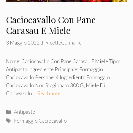
Caciocavallo Con Pane
Carasau E Miele
3 Maggio 2022
di
RicetteCulinarie
Nome: Caciocavallo Con Pane Carasau E Miele Tipo:
Antipasto Ingrediente Principale: Formaggio
Caciocavallo Persone: 4 Ingredienti: Formaggio
Caciocavallo Non Stagionato 300 G, Miele Di
Corbezzolo …
Read more
Categorie
Antipasto
Tag
Formaggio Caciocavallo