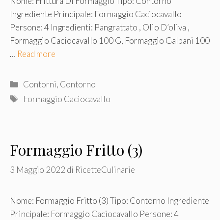
Nome: Frittura Di Formaggio Tipo: Contorno
Ingrediente Principale: Formaggio Caciocavallo
Persone: 4 Ingredienti: Pangrattato , Olio D’oliva ,
Formaggio Caciocavallo 100 G, Formaggio Galbani 100
…
Read more
Categorie
Contorni
,
Contorno
Tag
Formaggio Caciocavallo
Formaggio Fritto (3)
3 Maggio 2022
di
RicetteCulinarie
Nome: Formaggio Fritto (3) Tipo: Contorno Ingrediente
Principale: Formaggio Caciocavallo Persone: 4