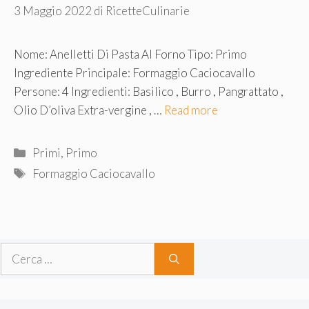
3 Maggio 2022
di
RicetteCulinarie
Nome: Anelletti Di Pasta Al Forno Tipo: Primo
Ingrediente Principale: Formaggio Caciocavallo
Persone: 4 Ingredienti: Basilico , Burro , Pangrattato ,
Olio D’oliva Extra-vergine , …
Read more
Categorie
Primi
,
Primo
Tag
Formaggio Caciocavallo
Ricerca
per: