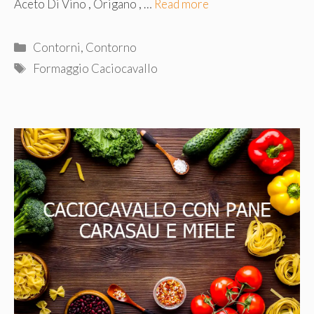
Aceto Di Vino , Origano , …
Read more
Categorie
Contorni
,
Contorno
Tag
Formaggio Caciocavallo