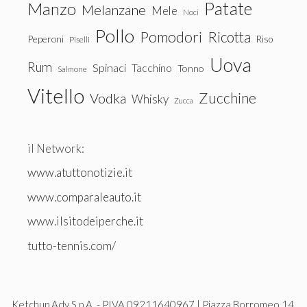
Patate
Manzo
Melanzane
Mele
Noci
Pollo
Pomodori
Ricotta
Peperoni
Riso
Piselli
Uova
Rum
Spinaci
Tacchino
Tonno
Salmone
Vitello
Zucchine
Vodka
Whisky
Zucca
il Network:
www.atuttonotizie.it
www.comparaleauto.it
www.ilsitodeiperche.it
tutto-tennis.com/
Ketchup Adv S.p.A. - PIVA.09211640967 | Piazza Borromeo 14,