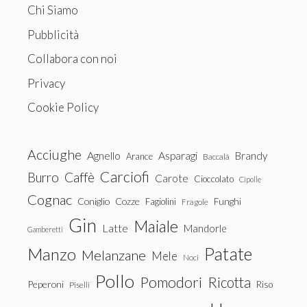
Chi Siamo
Pubblicità
Collabora con noi
Privacy
Cookie Policy
Acciughe
Agnello
Asparagi
Brandy
Arance
Baccalà
Carciofi
Burro
Caffè
Carote
Cioccolato
Cipolle
Cognac
Coniglio
Cozze
Fagiolini
Funghi
Fragole
Gin
Maiale
Latte
Mandorle
Gamberetti
Patate
Manzo
Melanzane
Mele
Noci
Pollo
Pomodori
Ricotta
Peperoni
Riso
Piselli