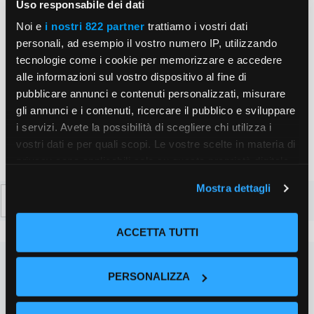
Uso responsabile dei dati
Sito
Noi e
i nostri 822 partner
trattiamo i vostri dati
web
personali, ad esempio il vostro numero IP, utilizzando
tecnologie come i cookie per memorizzare e accedere
Salva il mio nome, email e sito web in questo
alle informazioni sul vostro dispositivo al fine di
browser per la prossima volta che commento.
pubblicare annunci e contenuti personalizzati, misurare
gli annunci e i contenuti, ricercare il pubblico e sviluppare
i servizi. Avete la possibilità di scegliere chi utilizza i
vostri dati e per quali scopi. Le vostre scelte in materia di
privacy sono applicabili solo su questa proprietà digitale
in cui avete effettuato le vostre scelte. È possibile
Mostra dettagli
Ricerca
modificare o revocare il proprio consenso in qualsiasi
per:
momento dalla Dichiarazione sui cookie o facendo clic
sull'icona di attivazione della privacy.
ACCETTA TUTTI
Con il tuo consenso, vorremmo anche:
PERSONALIZZA
raccogliere informazioni sulla tua posizione
geografica, con un'approssimazione di qualche