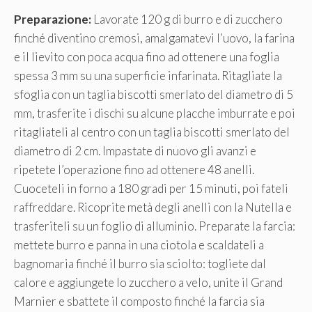
Preparazione:
Lavorate 120 g di burro e di zucchero
finché diventino cremosi, amalgamatevi l’uovo, la farina
e il lievito con poca acqua fino ad ottenere una foglia
spessa 3 mm su una superficie infarinata. Ritagliate la
sfoglia con un taglia biscotti smerlato del diametro di 5
mm, trasferite i dischi su alcune placche imburrate e poi
ritagliateli al centro con un taglia biscotti smerlato del
diametro di 2 cm. Impastate di nuovo gli avanzi e
ripetete l’operazione fino ad ottenere 48 anelli.
Cuoceteli in forno a 180 gradi per 15 minuti, poi fateli
raffreddare. Ricoprite metà degli anelli con la Nutella e
trasferiteli su un foglio di alluminio. Preparate la farcia:
mettete burro e panna in una ciotola e scaldateli a
bagnomaria finché il burro sia sciolto: togliete dal
calore e aggiungete lo zucchero a velo, unite il Grand
Marnier e sbattete il composto finché la farcia sia