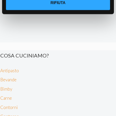
metro,
RIFIUTA
Identificare il tuo dispositivo, scansionandolo
attivamente alla ricerca di caratteristiche specifiche
(impronte digitali).
Approfondisci come vengono elaborati i tuoi dati personali
e imposta le tue preferenze nella
sezione dettagli
. Puoi
modificare o ritirare il tuo consenso in qualsiasi momento
dalla Dichiarazione sui cookie.
COSA CUCINIAMO?
Noi e i nostri partner trattiamo i tuoi dati personali, ad
esempio il tuo indirizzo IP, utilizzando tecnologie quali i
cookie e/o altri strumenti di tracciamento, per
Antipasto
memorizzare e accedere alle informazioni sul tuo
Bevande
dispositivo. Ciò è finalizzato a pubblicare annunci e
contenuti personalizzati, valutare pubblicità e contenuti,
Bimby
analizzare gli utenti e sviluppare il prodotto. Puoi
Carne
scegliere chi utilizza i tuoi dati e per quali scopi.
Contorni
Approfondisci come vengono elaborati i tuoi dati personali
e imposta le tue preferenze nella sezione dettagli. Puoi