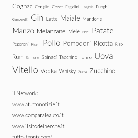
Cognac
Coniglio
Cozze
Fagiolini
Funghi
Fragole
Gin
Maiale
Latte
Mandorle
Gamberetti
Patate
Manzo
Melanzane
Mele
Noci
Pollo
Pomodori
Ricotta
Peperoni
Riso
Piselli
Uova
Rum
Spinaci
Tacchino
Tonno
Salmone
Vitello
Zucchine
Vodka
Whisky
Zucca
il Network:
www.atuttonotizie.it
www.comparaleauto.it
www.ilsitodeiperche.it
tutto-tennis.com/