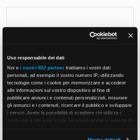
Commento
Uso responsabile dei dati
Noi e
i nostri 822 partner
trattiamo i vostri dati
personali, ad esempio il vostro numero IP, utilizzando
tecnologie come i cookie per memorizzare e accedere
Nome
alle informazioni sul vostro dispositivo al fine di
pubblicare annunci e contenuti personalizzati, misurare
Email
gli annunci e i contenuti, ricercare il pubblico e sviluppare
i servizi. Avete la possibilità di scegliere chi utilizza i
vostri dati e per quali scopi. Le vostre scelte in materia di
Sito
privacy sono applicabili solo su questa proprietà digitale
web
in cui avete effettuato le vostre scelte. È possibile
Salva il mio nome, email e sito web in questo
Mostra dettagli