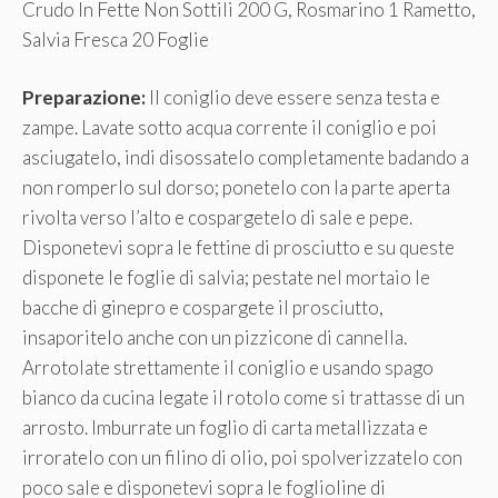
Crudo In Fette Non Sottili 200 G, Rosmarino 1 Rametto,
Salvia Fresca 20 Foglie
Preparazione:
Il coniglio deve essere senza testa e
zampe. Lavate sotto acqua corrente il coniglio e poi
asciugatelo, indi disossatelo completamente badando a
non romperlo sul dorso; ponetelo con la parte aperta
rivolta verso l’alto e cospargetelo di sale e pepe.
Disponetevi sopra le fettine di prosciutto e su queste
disponete le foglie di salvia; pestate nel mortaio le
bacche di ginepro e cospargete il prosciutto,
insaporitelo anche con un pizzicone di cannella.
Arrotolate strettamente il coniglio e usando spago
bianco da cucina legate il rotolo come si trattasse di un
arrosto. Imburrate un foglio di carta metallizzata e
irroratelo con un filino di olio, poi spolverizzatelo con
poco sale e disponetevi sopra le foglioline di