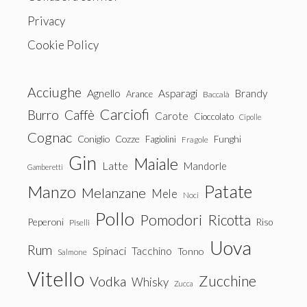
Privacy
Cookie Policy
Acciughe
Agnello
Asparagi
Brandy
Arance
Baccalà
Carciofi
Burro
Caffè
Carote
Cioccolato
Cipolle
Cognac
Coniglio
Cozze
Fagiolini
Funghi
Fragole
Gin
Maiale
Latte
Mandorle
Gamberetti
Patate
Manzo
Melanzane
Mele
Noci
Pollo
Pomodori
Ricotta
Peperoni
Riso
Piselli
Uova
Rum
Spinaci
Tacchino
Tonno
Salmone
Vitello
Zucchine
Vodka
Whisky
Zucca