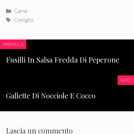
Categorie
Carne
Tag
Coniglio
PREVIOUS
Fusilli In Salsa Fredda Di Peperone
NEXT
Gallette Di Nocciole E Cocco
Lascia un commento