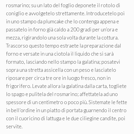
rosmarino; su un lato del foglio deponete il rotolo di
coniglio e avvolgetelo strettamente. Introducetelo poi
in uno stampo da plumcake che lo contenga appena e
passatelo in forno già caldo a 200 gradi per un’ora e
mezza, rigirandolo una sola volta durante la cottura.
Trascorso questo tempo estraete la preparazione dal
forno e versate in una ciotola il liquido che si sarà
formato, lasciando nello stampo la galatina; posatevi
sopra una stretta assicella con un peso e lasciatelo
riposare per circa tre ore in luogo fresco, non in
frigorifero. Levate allora la galatina dalla carta, togliete
lo spago e pulitela del rosmarino; affettatela ad uno
spessore di un centimetro o poco più. Sistemate le fette
in bell’ordine in un piatto di portata guarnendo il centro
con il cuoricino di lattuga e le due ciliegine candite, poi
servite.