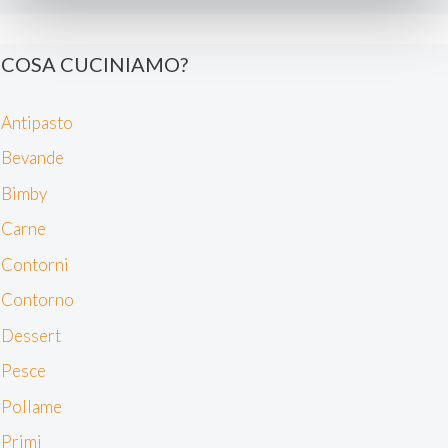
Approfondisci come vengono elaborati i tuoi dati personali
e imposta le tue preferenze nella
sezione dettagli
. Puoi
COSA CUCINIAMO?
modificare o ritirare il tuo consenso in qualsiasi momento
dalla Dichiarazione sui cookie.
Antipasto
Noi e i nostri partner trattiamo i tuoi dati personali, ad
Bevande
esempio il tuo indirizzo IP, utilizzando tecnologie quali i
Bimby
cookie e/o altri strumenti di tracciamento, per
memorizzare e accedere alle informazioni sul tuo
Carne
dispositivo. Ciò è finalizzato a pubblicare annunci e
Contorni
contenuti personalizzati, valutare pubblicità e contenuti,
analizzare gli utenti e sviluppare il prodotto. Puoi
Contorno
scegliere chi utilizza i tuoi dati e per quali scopi.
Dessert
Approfondisci come vengono elaborati i tuoi dati personali
e imposta le tue preferenze nella sezione dettagli. Puoi
Pesce
modificare o revocare il tuo consenso in qualsiasi
Pollame
momento dalla Dichiarazione sui cookie. Utilizziamo i
cookie tecnici e, previo consenso, anche cookie di
Primi