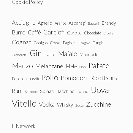
Cookie Policy
Acciughe
Agnello
Asparagi
Brandy
Arance
Baccalà
Carciofi
Burro
Caffè
Carote
Cioccolato
Cipolle
Cognac
Coniglio
Cozze
Fagiolini
Funghi
Fragole
Gin
Maiale
Latte
Mandorle
Gamberetti
Patate
Manzo
Melanzane
Mele
Noci
Pollo
Pomodori
Ricotta
Peperoni
Riso
Piselli
Uova
Rum
Spinaci
Tacchino
Tonno
Salmone
Vitello
Zucchine
Vodka
Whisky
Zucca
il Network: