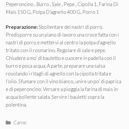
Peperoncino , Burro , Sale , Pepe , Cipolla 1, Farina Di
Mais 150 G, Polpa D’agnello 400 G, Porro 1
Preparazione:
Sbollentare dei nastri di porro.
Predisporre su un piano di lavoro una croce fatta con i
nastri di porro e mettervi al centro la polpa d’agnello
tritato con il rosmarino. Regolare di sale e pepe.
Chiudere a mo’ di bauletto e cuocere in padella con il
burro e poca acqua. A parte, preparare una salsa
rosolando i ritagli di agnello con la cipolla tritata e
l’olio. Sfumare con il vino bianco, unire un po’ di paprica
e di peperoncino. Versare a pioggia la farina di mais in
acqua bollente salata. Servire i bauletti sopra la
polentina.
Categorie
Carne