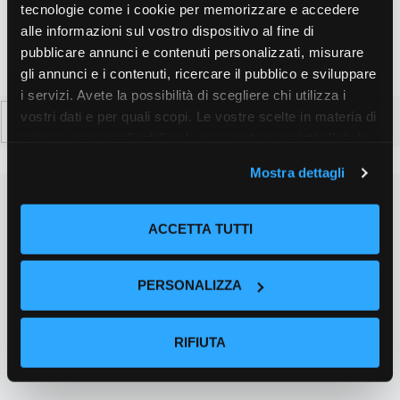
tecnologie come i cookie per memorizzare e accedere
alle informazioni sul vostro dispositivo al fine di
pubblicare annunci e contenuti personalizzati, misurare
gli annunci e i contenuti, ricercare il pubblico e sviluppare
i servizi. Avete la possibilità di scegliere chi utilizza i
Ricerca
vostri dati e per quali scopi. Le vostre scelte in materia di
per:
privacy sono applicabili solo su questa proprietà digitale
in cui avete effettuato le vostre scelte. È possibile
Mostra dettagli
modificare o revocare il proprio consenso in qualsiasi
momento dalla Dichiarazione sui cookie o facendo clic
sull'icona di attivazione della privacy.
ACCETTA TUTTI
Con il tuo consenso, vorremmo anche:
PERSONALIZZA
raccogliere informazioni sulla tua posizione
geografica, con un'approssimazione di qualche
metro,
RIFIUTA
Identificare il tuo dispositivo, scansionandolo
attivamente alla ricerca di caratteristiche specifiche
(impronte digitali).