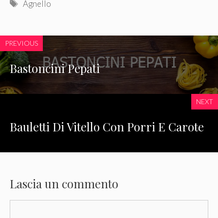
Tag
Agnello
PREVIOUS
Bastoncini Pepati
NEXT
Bauletti Di Vitello Con Porri E Carote
Lascia un commento
Commento