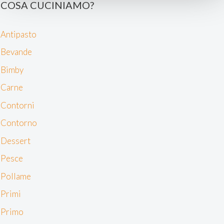
COSA CUCINIAMO?
e imposta le tue preferenze nella
sezione dettagli
. Puoi
modificare o ritirare il tuo consenso in qualsiasi momento
Antipasto
dalla Dichiarazione sui cookie.
Bevande
Noi e i nostri partner trattiamo i tuoi dati personali, ad
Bimby
esempio il tuo indirizzo IP, utilizzando tecnologie quali i
cookie e/o altri strumenti di tracciamento, per
Carne
memorizzare e accedere alle informazioni sul tuo
Contorni
dispositivo. Ciò è finalizzato a pubblicare annunci e
contenuti personalizzati, valutare pubblicità e contenuti,
Contorno
analizzare gli utenti e sviluppare il prodotto. Puoi
Dessert
scegliere chi utilizza i tuoi dati e per quali scopi.
Approfondisci come vengono elaborati i tuoi dati personali
Pesce
e imposta le tue preferenze nella sezione dettagli. Puoi
Pollame
modificare o revocare il tuo consenso in qualsiasi
momento dalla Dichiarazione sui cookie. Utilizziamo i
Primi
cookie tecnici e, previo consenso, anche cookie di
Primo
profilazione o altri strumenti di tracciamento, anche di