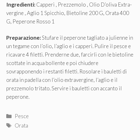
Ingredienti:
Capperi , Prezzemolo , Olio D’oliva Extra-
vergine , Aglio 1 Spicchio, Bietoline 200 G, Orata 400
G, Peperone Rosso 1
Preparazione:
Stufare il peperone tagliato a julienne in
un tegame con l’olio, l’aglio e i capperi. Pulire il pesce e
ricavare 4 filetti. Prenderne due, farcirli con le bietoline
scottate in acqua bollente e poi chiudere
sovrapponendo i restanti filetti. Rosolare i bauletti di
orata in padella con l’olio extravergine, l’aglio e il
prezzemolo tritato. Servire i bauletti con accanto il
peperone.
Categorie
Pesce
Tag
Orata