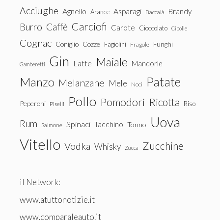
Acciughe
Agnello
Asparagi
Brandy
Arance
Baccalà
Carciofi
Burro
Caffè
Carote
Cioccolato
Cipolle
Cognac
Coniglio
Cozze
Fagiolini
Funghi
Fragole
Gin
Maiale
Latte
Mandorle
Gamberetti
Patate
Manzo
Melanzane
Mele
Noci
Pollo
Pomodori
Ricotta
Peperoni
Riso
Piselli
Uova
Rum
Spinaci
Tacchino
Tonno
Salmone
Vitello
Zucchine
Vodka
Whisky
Zucca
il Network:
www.atuttonotizie.it
www.comparaleauto.it