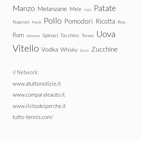
Patate
Manzo
Melanzane
Mele
Noci
Pollo
Pomodori
Ricotta
Peperoni
Riso
Piselli
Uova
Rum
Spinaci
Tacchino
Tonno
Salmone
Vitello
Zucchine
Vodka
Whisky
Zucca
il Network:
www.atuttonotizie.it
www.comparaleauto.it
www.ilsitodeiperche.it
tutto-tennis.com/