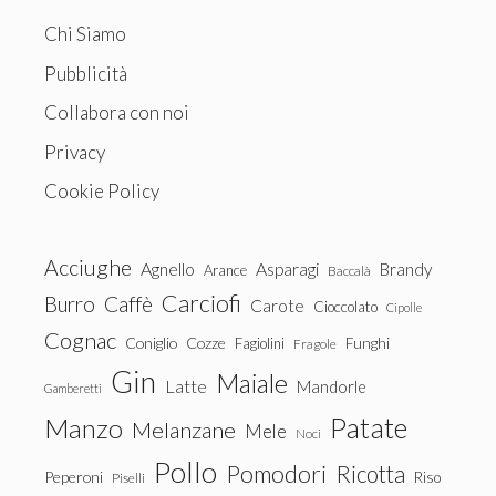
Chi Siamo
Pubblicità
Collabora con noi
Privacy
Cookie Policy
Acciughe
Agnello
Asparagi
Brandy
Arance
Baccalà
Carciofi
Burro
Caffè
Carote
Cioccolato
Cipolle
Cognac
Coniglio
Cozze
Fagiolini
Funghi
Fragole
Gin
Maiale
Latte
Mandorle
Gamberetti
Patate
Manzo
Melanzane
Mele
Noci
Pollo
Pomodori
Ricotta
Peperoni
Riso
Piselli