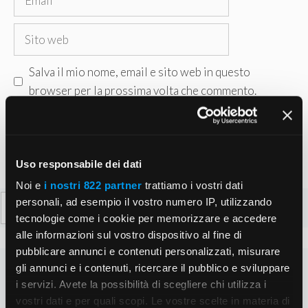
Sito
web
Salva il mio nome, email e sito web in questo
browser per la prossima volta che commento.
Uso responsabile dei dati
Noi e
i nostri 822 partner
trattiamo i vostri dati
Ricerca
personali, ad esempio il vostro numero IP, utilizzando
per:
tecnologie come i cookie per memorizzare e accedere
alle informazioni sul vostro dispositivo al fine di
pubblicare annunci e contenuti personalizzati, misurare
gli annunci e i contenuti, ricercare il pubblico e sviluppare
i servizi. Avete la possibilità di scegliere chi utilizza i
vostri dati e per quali scopi. Le vostre scelte in materia di