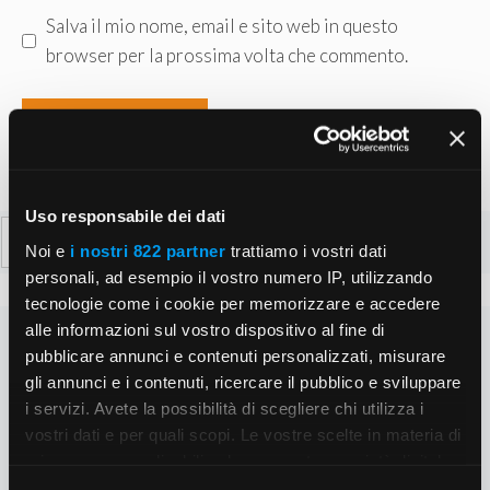
Salva il mio nome, email e sito web in questo
browser per la prossima volta che commento.
Uso responsabile dei dati
Ricerca
Noi e
i nostri 822 partner
trattiamo i vostri dati
per:
personali, ad esempio il vostro numero IP, utilizzando
tecnologie come i cookie per memorizzare e accedere
alle informazioni sul vostro dispositivo al fine di
pubblicare annunci e contenuti personalizzati, misurare
gli annunci e i contenuti, ricercare il pubblico e sviluppare
i servizi. Avete la possibilità di scegliere chi utilizza i
vostri dati e per quali scopi. Le vostre scelte in materia di
privacy sono applicabili solo su questa proprietà digitale
in cui avete effettuato le vostre scelte. È possibile