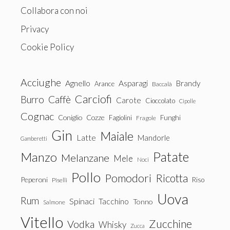
Collabora con noi
Privacy
Cookie Policy
Acciughe
Agnello
Asparagi
Brandy
Arance
Baccalà
Carciofi
Burro
Caffè
Carote
Cioccolato
Cipolle
Cognac
Coniglio
Cozze
Fagiolini
Funghi
Fragole
Gin
Maiale
Latte
Mandorle
Gamberetti
Patate
Manzo
Melanzane
Mele
Noci
Pollo
Pomodori
Ricotta
Peperoni
Riso
Piselli
Uova
Rum
Spinaci
Tacchino
Tonno
Salmone
Vitello
Zucchine
Vodka
Whisky
Zucca