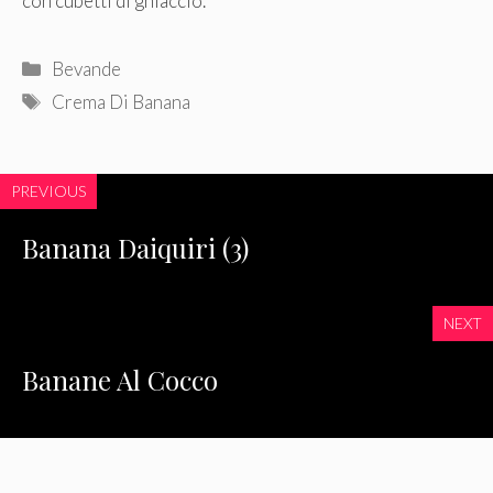
con cubetti di ghiaccio.
Categorie
Bevande
Tag
Crema Di Banana
PREVIOUS
Banana Daiquiri (3)
NEXT
Banane Al Cocco