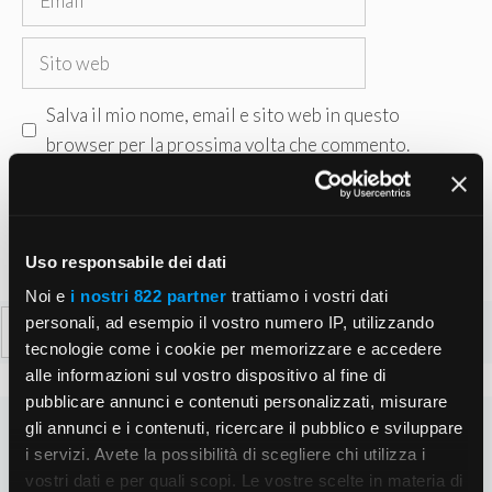
Sito
web
Salva il mio nome, email e sito web in questo
browser per la prossima volta che commento.
Uso responsabile dei dati
Noi e
i nostri 822 partner
trattiamo i vostri dati
Ricerca
personali, ad esempio il vostro numero IP, utilizzando
per:
tecnologie come i cookie per memorizzare e accedere
alle informazioni sul vostro dispositivo al fine di
pubblicare annunci e contenuti personalizzati, misurare
gli annunci e i contenuti, ricercare il pubblico e sviluppare
i servizi. Avete la possibilità di scegliere chi utilizza i
vostri dati e per quali scopi. Le vostre scelte in materia di