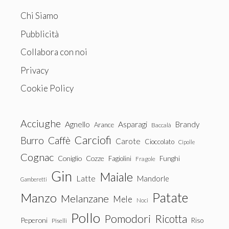
Chi Siamo
Pubblicità
Collabora con noi
Privacy
Cookie Policy
Acciughe
Agnello
Asparagi
Brandy
Arance
Baccalà
Carciofi
Burro
Caffè
Carote
Cioccolato
Cipolle
Cognac
Coniglio
Cozze
Fagiolini
Funghi
Fragole
Gin
Maiale
Latte
Mandorle
Gamberetti
Patate
Manzo
Melanzane
Mele
Noci
Pollo
Pomodori
Ricotta
Peperoni
Riso
Piselli