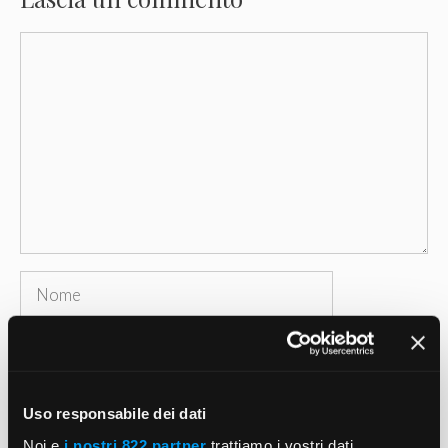
Commento
Nome
Email
Sito
Uso responsabile dei dati
web
Noi e
i nostri 822 partner
trattiamo i vostri dati