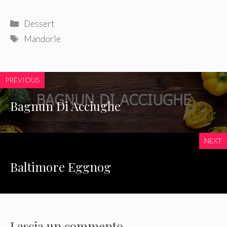
Categorie
Dessert
Tag
Mandorle
PREVIOUS
Bagnun Di Acciughe
NEXT
Baltimore Eggnog
Lascia un commento