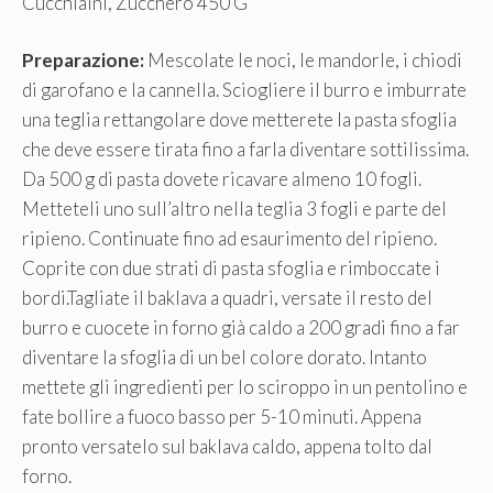
Cucchiaini, Zucchero 450 G
Preparazione:
Mescolate le noci, le mandorle, i chiodi
di garofano e la cannella. Sciogliere il burro e imburrate
una teglia rettangolare dove metterete la pasta sfoglia
che deve essere tirata fino a farla diventare sottilissima.
Da 500 g di pasta dovete ricavare almeno 10 fogli.
Metteteli uno sull’altro nella teglia 3 fogli e parte del
ripieno. Continuate fino ad esaurimento del ripieno.
Coprite con due strati di pasta sfoglia e rimboccate i
bordi.Tagliate il baklava a quadri, versate il resto del
burro e cuocete in forno già caldo a 200 gradi fino a far
diventare la sfoglia di un bel colore dorato. Intanto
mettete gli ingredienti per lo sciroppo in un pentolino e
fate bollire a fuoco basso per 5-10 minuti. Appena
pronto versatelo sul baklava caldo, appena tolto dal
forno.