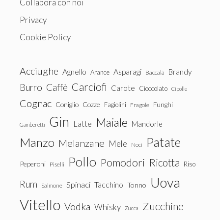
Collabora con noi
Privacy
Cookie Policy
Acciughe
Agnello
Asparagi
Brandy
Arance
Baccalà
Carciofi
Burro
Caffè
Carote
Cioccolato
Cipolle
Cognac
Coniglio
Cozze
Fagiolini
Funghi
Fragole
Gin
Maiale
Latte
Mandorle
Gamberetti
Patate
Manzo
Melanzane
Mele
Noci
Pollo
Pomodori
Ricotta
Peperoni
Riso
Piselli
Uova
Rum
Spinaci
Tacchino
Tonno
Salmone
Vitello
Zucchine
Vodka
Whisky
Zucca