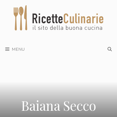
Vai
al
contenuto
MENU
Baiana Secco