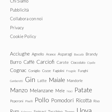
Chi Siamo
Pubblicità
Collabora con noi
Privacy
Cookie Policy
Acciughe
Agnello
Asparagi
Brandy
Arance
Baccalà
Carciofi
Burro
Caffè
Carote
Cioccolato
Cipolle
Cognac
Coniglio
Cozze
Fagiolini
Funghi
Fragole
Gin
Maiale
Latte
Mandorle
Gamberetti
Patate
Manzo
Melanzane
Mele
Noci
Pollo
Pomodori
Ricotta
Peperoni
Riso
Piselli
Uova
Rum
Spinaci
Tacchino
Tonno
Salmone