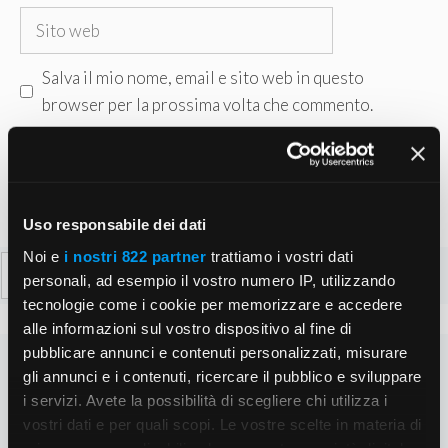
Sito
web
Salva il mio nome, email e sito web in questo
browser per la prossima volta che commento.
Uso responsabile dei dati
Noi e
i nostri 822 partner
trattiamo i vostri dati
Ricerca
personali, ad esempio il vostro numero IP, utilizzando
per:
tecnologie come i cookie per memorizzare e accedere
alle informazioni sul vostro dispositivo al fine di
pubblicare annunci e contenuti personalizzati, misurare
gli annunci e i contenuti, ricercare il pubblico e sviluppare
i servizi. Avete la possibilità di scegliere chi utilizza i
vostri dati e per quali scopi. Le vostre scelte in materia di
privacy sono applicabili solo su questa proprietà digitale