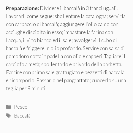
Preparazione:
Dividere il baccalà in 3 tranci uguali.
Lavorarli come segue: sbollentare la catalogna; servirla
con carpaccio di baccalà; aggiungere l’olio caldo con
acciughe disciolto in esso; impastare la farina con
l’acqua, il vino bianco ed il sale; avvolgervi il cubo di
baccalà e friggere in olio profondo. Servire con salsa di
pomodoro cotta in padella con olio e capperi. Tagliare il
carciofo a metà; sbollentarlo e privarlo della barbetta.
Farcire con primo sale grattugiato e pezzetti di baccalà
e ricomporlo. Passarlo nel pangrattato; cuocerlo su una
teglia per 9 minuti.
Categorie
Pesce
Tag
Baccalà