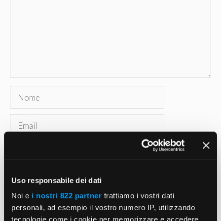
Nome
Email
Sito
web
Salva il mio nome, email e sito web in questo
Uso responsabile dei dati
browser per la prossima volta che commento.
Noi e
i nostri 822 partner
trattiamo i vostri dati
personali, ad esempio il vostro numero IP, utilizzando
tecnologie come i cookie per memorizzare e accedere