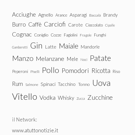
Acciughe
Agnello
Asparagi
Brandy
Arance
Baccalà
Carciofi
Burro
Caffè
Carote
Cioccolato
Cipolle
Cognac
Coniglio
Cozze
Fagiolini
Funghi
Fragole
Gin
Maiale
Latte
Mandorle
Gamberetti
Patate
Manzo
Melanzane
Mele
Noci
Pollo
Pomodori
Ricotta
Peperoni
Riso
Piselli
Uova
Rum
Spinaci
Tacchino
Tonno
Salmone
Vitello
Zucchine
Vodka
Whisky
Zucca
il Network:
www.atuttonotizie.it