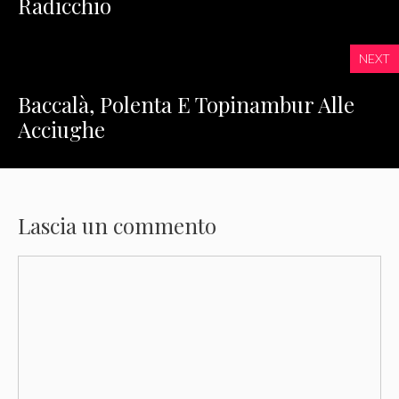
Radicchio
NEXT
Baccalà, Polenta E Topinambur Alle
Acciughe
Lascia un commento
Commento