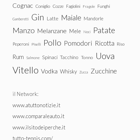
Cognac
Coniglio
Cozze
Fagiolini
Funghi
Fragole
Gin
Maiale
Latte
Mandorle
Gamberetti
Patate
Manzo
Melanzane
Mele
Noci
Pollo
Pomodori
Ricotta
Peperoni
Riso
Piselli
Uova
Rum
Spinaci
Tacchino
Tonno
Salmone
Vitello
Zucchine
Vodka
Whisky
Zucca
il Network:
www.atuttonotizie.it
www.comparaleauto.it
www.ilsitodeiperche.it
tutto-tennis.com/