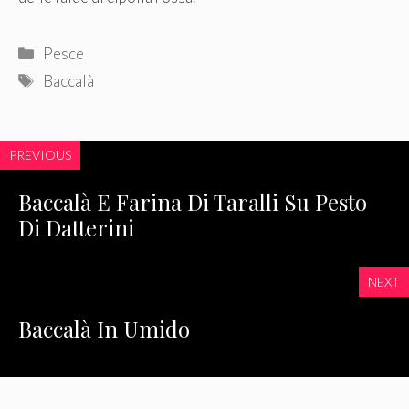
Categorie
Pesce
Tag
Baccalà
PREVIOUS
Baccalà E Farina Di Taralli Su Pesto
Di Datterini
NEXT
Baccalà In Umido