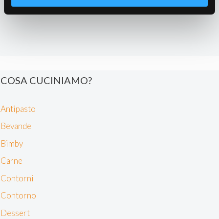
Identificare il tuo dispositivo, scansionandolo
attivamente alla ricerca di caratteristiche specifiche
(impronte digitali).
Approfondisci come vengono elaborati i tuoi dati personali
e imposta le tue preferenze nella
sezione dettagli
. Puoi
modificare o ritirare il tuo consenso in qualsiasi momento
dalla Dichiarazione sui cookie.
COSA CUCINIAMO?
Noi e i nostri partner trattiamo i tuoi dati personali, ad
esempio il tuo indirizzo IP, utilizzando tecnologie quali i
Antipasto
cookie e/o altri strumenti di tracciamento, per
Bevande
memorizzare e accedere alle informazioni sul tuo
Bimby
dispositivo. Ciò è finalizzato a pubblicare annunci e
contenuti personalizzati, valutare pubblicità e contenuti,
Carne
analizzare gli utenti e sviluppare il prodotto. Puoi
Contorni
scegliere chi utilizza i tuoi dati e per quali scopi.
Approfondisci come vengono elaborati i tuoi dati personali
Contorno
e imposta le tue preferenze nella sezione dettagli. Puoi
Dessert
modificare o revocare il tuo consenso in qualsiasi