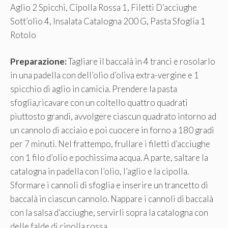
Aglio 2 Spicchi, Cipolla Rossa 1, Filetti D’acciughe
Sott’olio 4, Insalata Catalogna 200 G, Pasta Sfoglia 1
Rotolo
Preparazione:
Tagliare il baccalà in 4 tranci e rosolarlo
in una padella con dell’olio d’oliva extra-vergine e 1
spicchio di aglio in camicia. Prendere la pasta
sfoglia,ricavare con un coltello quattro quadrati
piuttosto grandi, avvolgere ciascun quadrato intorno ad
un cannolo di acciaio e poi cuocere in forno a 180 gradi
per 7 minuti. Nel frattempo, frullare i filetti d’acciughe
con 1 filo d’olio e pochissima acqua. A parte, saltare la
catalogna in padella con l’olio, l’aglio e la cipolla.
Sformare i cannoli di sfoglia e inserire un trancetto di
baccalà in ciascun cannolo. Nappare i cannoli di baccalà
con la salsa d’acciughe, servirli sopra la catalogna con
delle falde di cipolla rossa.