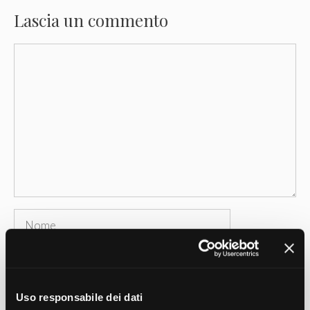
Lascia un commento
Commento
Nome
Email
Sito
Uso responsabile dei dati