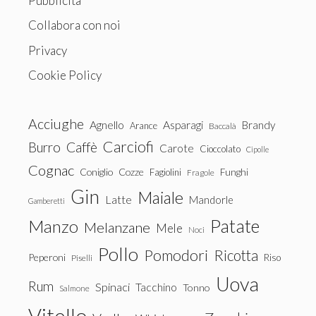
Pubblicità
Collabora con noi
Privacy
Cookie Policy
Acciughe
Agnello
Asparagi
Brandy
Arance
Baccalà
Carciofi
Burro
Caffè
Carote
Cioccolato
Cipolle
Cognac
Coniglio
Cozze
Fagiolini
Funghi
Fragole
Gin
Maiale
Latte
Mandorle
Gamberetti
Patate
Manzo
Melanzane
Mele
Noci
Pollo
Pomodori
Ricotta
Peperoni
Riso
Piselli
Uova
Rum
Spinaci
Tacchino
Tonno
Salmone
Vitello