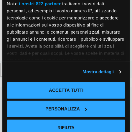
web
Noi e
i nostri 822 partner
trattiamo i vostri dati
personali, ad esempio il vostro numero IP, utilizzando
Salva il mio nome, email e sito web in questo
tecnologie come i cookie per memorizzare e accedere
browser per la prossima volta che commento.
alle informazioni sul vostro dispositivo al fine di
pubblicare annunci e contenuti personalizzati, misurare
gli annunci e i contenuti, ricercare il pubblico e sviluppare
i servizi. Avete la possibilità di scegliere chi utilizza i
vostri dati e per quali scopi. Le vostre scelte in materia di
privacy sono applicabili solo su questa proprietà digitale
Ricerca
in cui avete effettuato le vostre scelte. È possibile
Mostra dettagli
per:
modificare o revocare il proprio consenso in qualsiasi
momento dalla Dichiarazione sui cookie o facendo clic
sull'icona di attivazione della privacy.
ACCETTA TUTTI
Con il tuo consenso, vorremmo anche:
PERSONALIZZA
raccogliere informazioni sulla tua posizione
geografica, con un'approssimazione di qualche
metro,
RIFIUTA