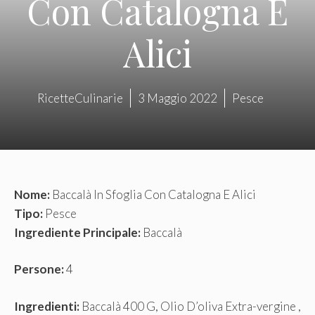
Con Catalogna E
Alici
RicetteCulinarie
3 Maggio 2022
Pesce
Nome:
Baccalà In Sfoglia Con Catalogna E Alici
Tipo:
Pesce
Ingrediente Principale:
Baccalà
Persone:
4
Ingredienti:
Baccalà 400 G, Olio D’oliva Extra-vergine ,