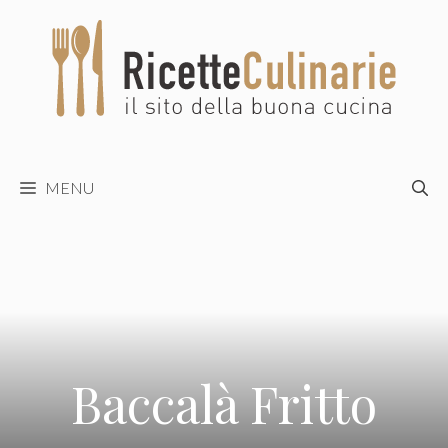
Vai
al
contenuto
MENU
Baccalà Fritto