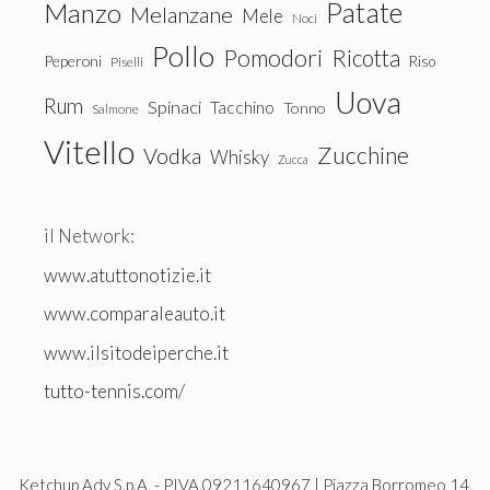
Patate
Manzo
Melanzane
Mele
Noci
Pollo
Pomodori
Ricotta
Peperoni
Riso
Piselli
Uova
Rum
Spinaci
Tacchino
Tonno
Salmone
Vitello
Zucchine
Vodka
Whisky
Zucca
il Network:
www.atuttonotizie.it
www.comparaleauto.it
www.ilsitodeiperche.it
tutto-tennis.com/
Ketchup Adv S.p.A. - PIVA.09211640967 | Piazza Borromeo 14,