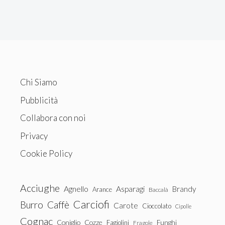
Chi Siamo
Pubblicità
Collabora con noi
Privacy
Cookie Policy
Acciughe
Agnello
Asparagi
Brandy
Arance
Baccalà
Carciofi
Burro
Caffè
Carote
Cioccolato
Cipolle
Cognac
Coniglio
Cozze
Fagiolini
Funghi
Fragole