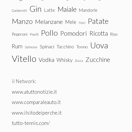
Gin
Maiale
Latte
Mandorle
Gamberetti
Patate
Manzo
Melanzane
Mele
Noci
Pollo
Pomodori
Ricotta
Peperoni
Riso
Piselli
Uova
Rum
Spinaci
Tacchino
Tonno
Salmone
Vitello
Zucchine
Vodka
Whisky
Zucca
il Network:
www.atuttonotizie.it
www.comparaleauto.it
www.ilsitodeiperche.it
tutto-tennis.com/