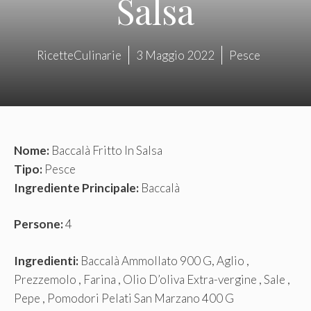
Salsa
RicetteCulinarie
3 Maggio 2022
Pesce
Nome:
Baccalà Fritto In Salsa
Tipo:
Pesce
Ingrediente Principale:
Baccalà
Persone:
4
Ingredienti:
Baccalà Ammollato 900 G, Aglio ,
Prezzemolo , Farina , Olio D’oliva Extra-vergine , Sale ,
Pepe , Pomodori Pelati San Marzano 400 G