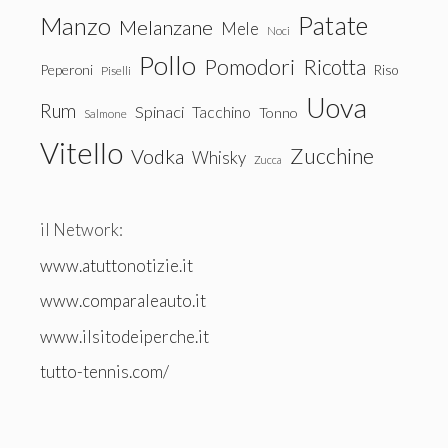
Patate
Manzo
Melanzane
Mele
Noci
Pollo
Pomodori
Ricotta
Peperoni
Riso
Piselli
Uova
Rum
Spinaci
Tacchino
Tonno
Salmone
Vitello
Zucchine
Vodka
Whisky
Zucca
il Network:
www.atuttonotizie.it
www.comparaleauto.it
www.ilsitodeiperche.it
tutto-tennis.com/