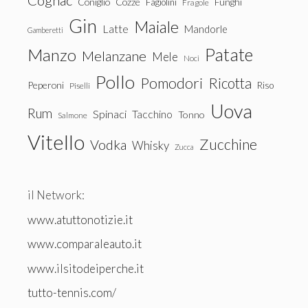
Cognac
Coniglio
Cozze
Fagiolini
Funghi
Fragole
Gin
Maiale
Latte
Mandorle
Gamberetti
Patate
Manzo
Melanzane
Mele
Noci
Pollo
Pomodori
Ricotta
Peperoni
Riso
Piselli
Uova
Rum
Spinaci
Tacchino
Tonno
Salmone
Vitello
Zucchine
Vodka
Whisky
Zucca
il Network:
www.atuttonotizie.it
www.comparaleauto.it
www.ilsitodeiperche.it
tutto-tennis.com/