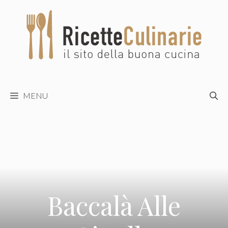
Vai
al
contenuto
MENU
Baccalà Alle