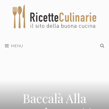
Vai
al
contenuto
MENU
Baccalà Alla