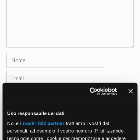
Nome
Email
Sito
web
Salva il mio nome, email e sito web in questo
Uso responsabile dei dati
browser per la prossima volta che commento.
Noi e
i nostri 822 partner
trattiamo i vostri dati
personali, ad esempio il vostro numero IP, utilizzando
tecnologie come i cookie per memorizzare e accedere