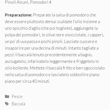
Pinoli Alcuni, Pomodori 4
Preparazione:
Preparate la salsa di pomodoro che
deve essere piuttosto densa: scaldate l’olio insieme a
uno spicchio d’aglio (che poi togliete), aggiungete la
polpa dei pomodori, le olive nere snocciolate, i capperi,
un po’ di uva passa e pochi pinoli. Lasciate cuocere e
insaporire per una decina di minuti. Intanto tagliate a
pezzi il baccalà tenuto precedentemente a bagno,
asciugatelo, infarinatelo leggermente e friggetelo in
olio bollente. Mettete il baccalà fritto e ben sgocciolato
nella salsa di pomodoro e lasciatelo sobbollire piano
piano per circa 40 minuti.
Categorie
Pesce
Tag
Baccalà