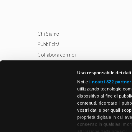
Chi Siamo
Pubblicità
Collabora con noi
Privacy
Uso responsabile dei dati
Cookie Policy
Noi e
i nostri 822 partner
utilizzando tecnologie com
dispositivo al fine di pubb
contenuti, ricercare il pubbl
vostri dati e per quali sco
proprietà digitale in cui av
consenso in qualsiasi mome
attivazione della privacy.