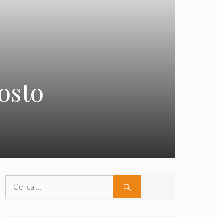
osto
Ricerca
per: