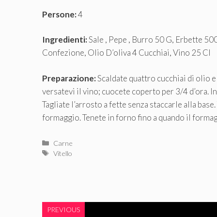
Persone:
4
Ingredienti:
Sale , Pepe , Burro 50 G, Erbette 50
Confezione, Olio D’oliva 4 Cucchiai, Vino 25 Cl
Preparazione:
Scaldate quattro cucchiai di olio e
versatevi il vino; cuocete coperto per 3/4 d’ora. In
Tagliate l’arrosto a fette senza staccarle alla base. 
formaggio. Tenete in forno fino a quando il formagg
Categorie
Carne
Tag
Vitello
PREVIOUS