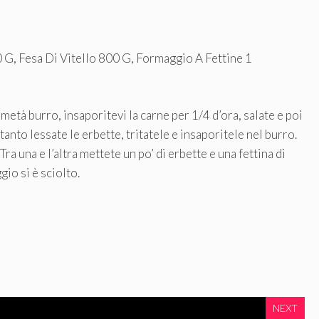
0 G, Fesa Di Vitello 800 G, Formaggio A Fettine 1
 metà burro, insaporitevi la carne per 1/4 d’ora, salate e poi
tanto lessate le erbette, tritatele e insaporitele nel burro.
Tra una e l’altra mettete un po’ di erbette e una fettina di
io si è sciolto.
NEXT