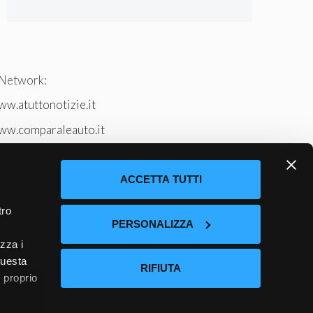
 Network:
w.atuttonotizie.it
ww.comparaleauto.it
w.ilsitodeiperche.it
tto-tennis.com/
ACCETTA TUTTI
tro
PERSONALIZZA
izza i
questa
RIFIUTA
l proprio