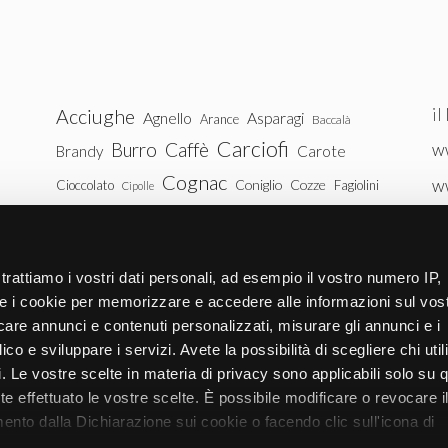
il
Acciughe
Agnello
Asparagi
Arance
Baccalà
Carciofi
Burro
Caffè
ww
Brandy
Carote
Cognac
w
Coniglio
Cozze
Cioccolato
Fagiolini
Cipolle
Gin
Maiale
ww
Latte
Funghi
Fragole
Gamberetti
Manzo
tu
Melanzane
Mele
Mandorle
Noci
trattiamo i vostri dati personali, ad esempio il vostro numero IP,
Pollo
Patate
e i cookie per memorizzare e accedere alle informazioni sul vos
Peperoni
Piselli
licare annunci e contenuti personalizzati, misurare gli annunci e i
Pomodori
Ricotta
Rum
Riso
Salmone
ico e sviluppare i servizi. Avete la possibilità di scegliere chi util
Vitello
Uova
pi. Le vostre scelte in materia di privacy sono applicabili solo su 
Spinaci
Tacchino
Tonno
ete effettuato le vostre scelte. È possibile modificare o revocare i
Zucchine
Vodka
Whisky
nto dalla Dichiarazione sui cookie o facendo clic sull'icona di
Zucca