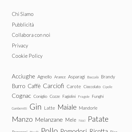
Chi Siamo
Pubblicità
Collabora con noi
Privacy
Cookie Policy
Acciughe
Agnello
Asparagi
Brandy
Arance
Baccalà
Carciofi
Burro
Caffè
Carote
Cioccolato
Cipolle
Cognac
Coniglio
Cozze
Fagiolini
Funghi
Fragole
Gin
Maiale
Latte
Mandorle
Gamberetti
Patate
Manzo
Melanzane
Mele
Noci
Pollo
Pomodori
Ricotta
Peperoni