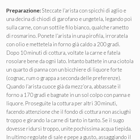
Preparazione:
Steccate l’arista con spicchi di aglio e
una decina di chiodi di garofano e ungetela, legando poi
sulla carne, con un sottile filo bianco, qualche rametto
di rosmarino. Ponete l’arista in una pirofila, irroratela
con olio e mettetela in forno già caldo a 200 gradi.
Dopo 10 minuti di cottura, voltate la carne e fatela
rosolare bene da ogni lato. Intanto battete in una ciotola
un quarto di panna con un bicchiere di liquore forte
(cognac, rum o grappa a seconda delle preferenze).
Quando l’arista cuoce già da mezz’ora, abbassate il
forno a 170 gradi e bagnate in un sol colpo con panna e
liquore. Proseguite la cottura per altri 30 minuti,
facendo attenzione che il fondo di cottura non asciughi
troppo e girando la carne di tanto in tanto. Se il sugo
dovesse ridursi troppo, unite pochissima acqua tiepida.
In ultimo regolate di sale e pepe a gusto, assaggiando il