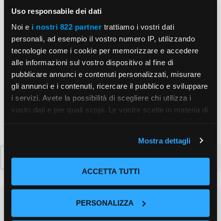
Email
Uso responsabile dei dati
Noi e
i nostri 822 partner
trattiamo i vostri dati
Sito
personali, ad esempio il vostro numero IP, utilizzando
web
tecnologie come i cookie per memorizzare e accedere
Salva il mio nome, email e sito web in questo
alle informazioni sul vostro dispositivo al fine di
browser per la prossima volta che commento.
pubblicare annunci e contenuti personalizzati, misurare
gli annunci e i contenuti, ricercare il pubblico e sviluppare
i servizi. Avete la possibilità di scegliere chi utilizza i
vostri dati e per quali scopi. Le vostre scelte in materia di
privacy sono applicabili solo su questa proprietà digitale
in cui avete effettuato le vostre scelte. È possibile
Mostra dettagli
modificare o revocare il proprio consenso in qualsiasi
Ricerca
momento dalla Dichiarazione sui cookie o facendo clic
per:
sull'icona di attivazione della privacy.
ACCETTA TUTTI
Con il tuo consenso, vorremmo anche:
PERSONALIZZA
raccogliere informazioni sulla tua posizione
geografica, con un'approssimazione di qualche