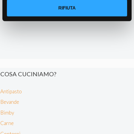
metro,
RIFIUTA
Identificare il tuo dispositivo, scansionandolo
attivamente alla ricerca di caratteristiche specifiche
(impronte digitali).
Approfondisci come vengono elaborati i tuoi dati personali
e imposta le tue preferenze nella
sezione dettagli
. Puoi
modificare o ritirare il tuo consenso in qualsiasi momento
dalla Dichiarazione sui cookie.
Noi e i nostri partner trattiamo i tuoi dati personali, ad
COSA CUCINIAMO?
esempio il tuo indirizzo IP, utilizzando tecnologie quali i
cookie e/o altri strumenti di tracciamento, per
Antipasto
memorizzare e accedere alle informazioni sul tuo
dispositivo. Ciò è finalizzato a pubblicare annunci e
Bevande
contenuti personalizzati, valutare pubblicità e contenuti,
Bimby
analizzare gli utenti e sviluppare il prodotto. Puoi
scegliere chi utilizza i tuoi dati e per quali scopi.
Carne
Approfondisci come vengono elaborati i tuoi dati personali
Contorni