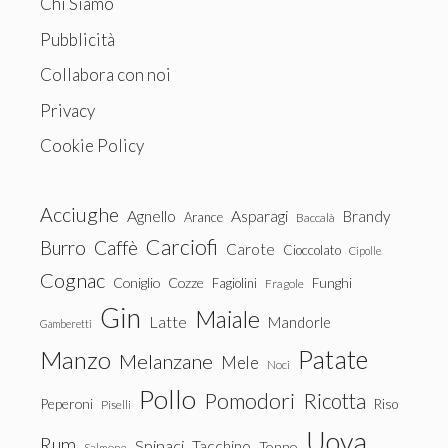
Chi Siamo
Pubblicità
Collabora con noi
Privacy
Cookie Policy
Acciughe
Agnello
Asparagi
Brandy
Arance
Baccalà
Carciofi
Burro
Caffè
Carote
Cioccolato
Cipolle
Cognac
Coniglio
Cozze
Fagiolini
Funghi
Fragole
Gin
Maiale
Latte
Mandorle
Gamberetti
Patate
Manzo
Melanzane
Mele
Noci
Pollo
Pomodori
Ricotta
Peperoni
Riso
Piselli
Uova
Rum
Spinaci
Tacchino
Tonno
Salmone