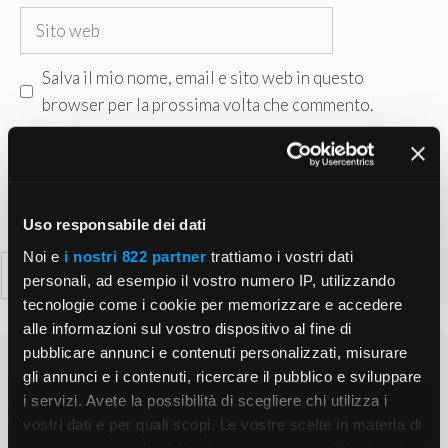
Sito
web
Salva il mio nome, email e sito web in questo
browser per la prossima volta che commento.
Uso responsabile dei dati
Noi e
i nostri 822 partner
trattiamo i vostri dati
Ricerca
personali, ad esempio il vostro numero IP, utilizzando
per:
tecnologie come i cookie per memorizzare e accedere
alle informazioni sul vostro dispositivo al fine di
pubblicare annunci e contenuti personalizzati, misurare
gli annunci e i contenuti, ricercare il pubblico e sviluppare
i servizi. Avete la possibilità di scegliere chi utilizza i
vostri dati e per quali scopi. Le vostre scelte in materia di
privacy sono applicabili solo su questa proprietà digitale