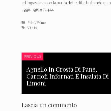
ad impastare con la punta delle dita, buttando man 
aggiungete acqua.
Categorie
Primi
,
Primo
Tag
Vitello
PREVIOUS
Agnello In Crosta Di Pane,
Carciofi Infornati E Insalata Di
Limoni
Lascia un commento