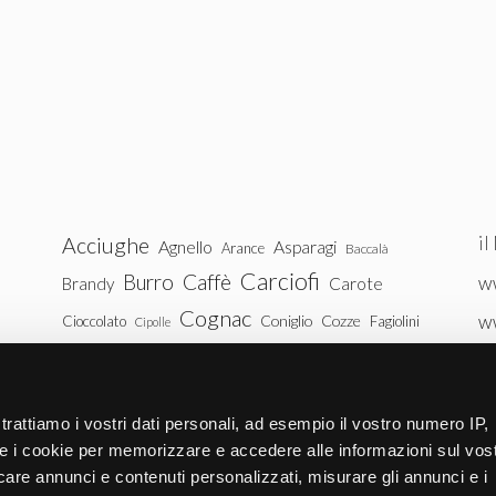
il
Acciughe
Agnello
Asparagi
Arance
Baccalà
Carciofi
Burro
Caffè
ww
Brandy
Carote
Cognac
w
Coniglio
Cozze
Cioccolato
Fagiolini
Cipolle
Gin
Maiale
ww
Latte
Funghi
Fragole
Gamberetti
Manzo
tu
Melanzane
Mele
Mandorle
Noci
trattiamo i vostri dati personali, ad esempio il vostro numero IP,
Pollo
Patate
e i cookie per memorizzare e accedere alle informazioni sul vos
Peperoni
Piselli
licare annunci e contenuti personalizzati, misurare gli annunci e i
Pomodori
Ricotta
Rum
Riso
Salmone