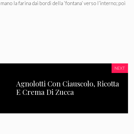
mano la farina dai bordi della ‘fontana’ verso l’interno; poi
NEXT
Agnolotti Con Ciauscolo, Ricotta
E Crema Di Zucca