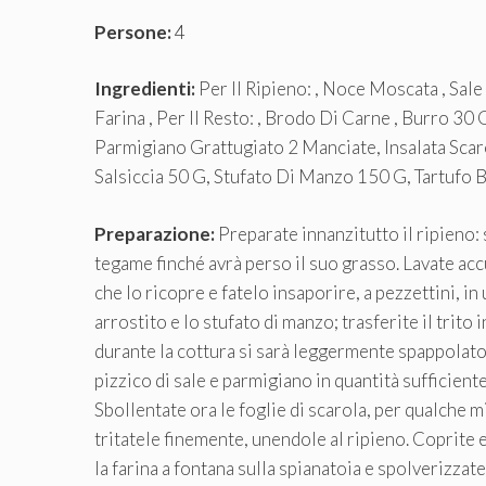
Persone:
4
Ingredienti:
Per Il Ripieno: , Noce Moscata , Sale ,
Farina , Per Il Resto: , Brodo Di Carne , Burro 3
Parmigiano Grattugiato 2 Manciate, Insalata Sca
Salsiccia 50 G, Stufato Di Manzo 150 G, Tartufo 
Preparazione:
Preparate innanzitutto il ripieno: s
tegame finché avrà perso il suo grasso. Lavate acc
che lo ricopre e fatelo insaporire, a pezzettini, in
arrostito e lo stufato di manzo; trasferite il trito 
durante la cottura si sarà leggermente spappolato)
pizzico di sale e parmigiano in quantità sufficien
Sbollentate ora le foglie di scarola, per qualche mi
tritatele finemente, unendole al ripieno. Coprite e
la farina a fontana sulla spianatoia e spolverizzat