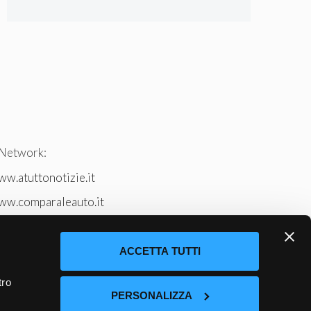
 Network:
w.atuttonotizie.it
ww.comparaleauto.it
w.ilsitodeiperche.it
tto-tennis.com/
ACCETTA TUTTI
tro
PERSONALIZZA