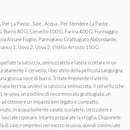
 Per La Pasta: , Sale , Acqua , Per Stendere La Pasta: ,
0 G, Burro 80 G, Cervello 100 G, Farina 400 G, Formaggio
rola Alcune Foglie, Parmigiano Grattugiato Abbondante,
Bianco 1, Uova 2, Uova 2, Vitello Arrosto 150 G
pellate la salsiccia, sminuzzatela e fatela scottare in un
uratamente il cervello, liberatelo della pellicola sanguigna
 una grossa noce di burro. Tritate finemente il vitello
in una terrina, unitevi la salsiccia sminuzzata, il cervello (che
, le uova, un pochino di noce moscata grattugiata, un
te ad ottenere un impasto ben legato e compatto.
nuto, in acqua bollente salata; scolatele, strizzatele e
 lasciate riposare. Intanto preparate la sfoglia. Disponete
ela di sale; rompetevi nel mezzo le uova, quindi cominciate