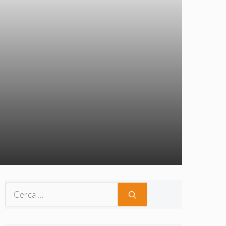
Ricerca
per: