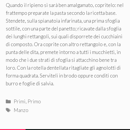
Quando il ripieno si sarà ben amalgamato, copritelo: nel
frattempo preparate la pasta secondo la ricetta base.
Stendete, sulla spianatoia infarinata, una prima sfoglia
sottile, con una parte del panetto; ricavate dalla sfoglia
dei lunghi rettangoli, sui quali disporrete dei cucchiaini
di composto. Ora coprite con altro rettangolo e, con la
punta delle dita, premete intorno a tutti i mucchietti, in
modo che i due strati di sfoglia si attacchino bene tra
loro. Con la rotella dentellata ritagliate gli agnolotti di
forma quadrata. Serviteli in brodo oppure conditi con
burro e foglie di salvia.
Categorie
Primi
,
Primo
Tag
Manzo