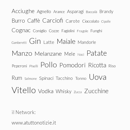
Acciughe
Agnello
Asparagi
Brandy
Arance
Baccalà
Carciofi
Burro
Caffè
Carote
Cioccolato
Cipolle
Cognac
Coniglio
Cozze
Fagiolini
Funghi
Fragole
Gin
Maiale
Latte
Mandorle
Gamberetti
Patate
Manzo
Melanzane
Mele
Noci
Pollo
Pomodori
Ricotta
Peperoni
Riso
Piselli
Uova
Rum
Spinaci
Tacchino
Tonno
Salmone
Vitello
Zucchine
Vodka
Whisky
Zucca
il Network:
www.atuttonotizie.it