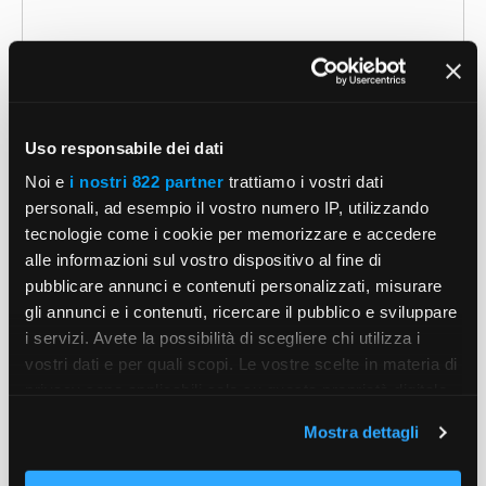
Uso responsabile dei dati
Noi e
i nostri 822 partner
trattiamo i vostri dati
Nome
personali, ad esempio il vostro numero IP, utilizzando
tecnologie come i cookie per memorizzare e accedere
Email
alle informazioni sul vostro dispositivo al fine di
pubblicare annunci e contenuti personalizzati, misurare
gli annunci e i contenuti, ricercare il pubblico e sviluppare
Sito
i servizi. Avete la possibilità di scegliere chi utilizza i
web
vostri dati e per quali scopi. Le vostre scelte in materia di
Salva il mio nome, email e sito web in questo
privacy sono applicabili solo su questa proprietà digitale
browser per la prossima volta che commento.
in cui avete effettuato le vostre scelte. È possibile
Mostra dettagli
modificare o revocare il proprio consenso in qualsiasi
momento dalla Dichiarazione sui cookie o facendo clic