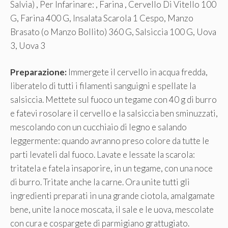
Salvia) , Per Infarinare: , Farina , Cervello Di Vitello 100
G, Farina 400 G, Insalata Scarola 1 Cespo, Manzo
Brasato (o Manzo Bollito) 360 G, Salsiccia 100 G, Uova
3, Uova 3
Preparazione:
Immergete il cervello in acqua fredda,
liberatelo di tutti i filamenti sanguigni e spellate la
salsiccia. Mettete sul fuoco un tegame con 40 g di burro
e fatevi rosolare il cervello e la salsiccia ben sminuzzati,
mescolando con un cucchiaio di legno e salando
leggermente: quando avranno preso colore da tutte le
parti levateli dal fuoco. Lavate e lessate la scarola:
tritatela e fatela insaporire, in un tegame, con una noce
di burro. Tritate anche la carne. Ora unite tutti gli
ingredienti preparati in una grande ciotola, amalgamate
bene, unite la noce moscata, il sale e le uova, mescolate
con cura e cospargete di parmigiano grattugiato.