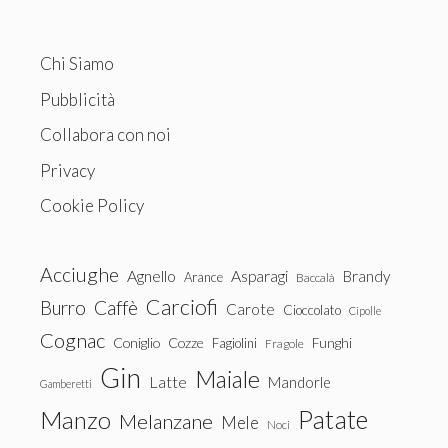
Chi Siamo
Pubblicità
Collabora con noi
Privacy
Cookie Policy
Acciughe
Agnello
Asparagi
Brandy
Arance
Baccalà
Carciofi
Burro
Caffè
Carote
Cioccolato
Cipolle
Cognac
Coniglio
Cozze
Fagiolini
Funghi
Fragole
Gin
Maiale
Latte
Mandorle
Gamberetti
Patate
Manzo
Melanzane
Mele
Noci