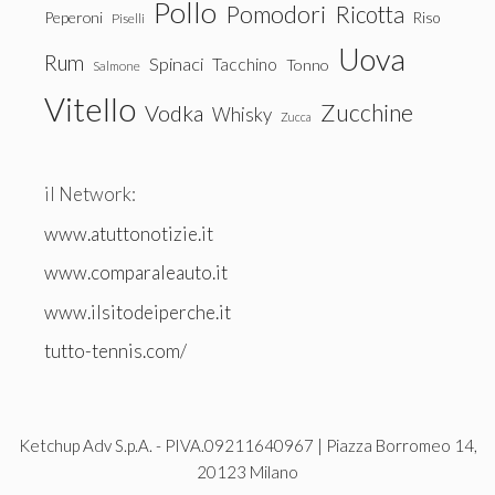
Pollo
Pomodori
Ricotta
Peperoni
Riso
Piselli
Uova
Rum
Spinaci
Tacchino
Tonno
Salmone
Vitello
Zucchine
Vodka
Whisky
Zucca
il Network:
www.atuttonotizie.it
www.comparaleauto.it
www.ilsitodeiperche.it
tutto-tennis.com/
Ketchup Adv S.p.A. - PIVA.09211640967 | Piazza Borromeo 14,
20123 Milano