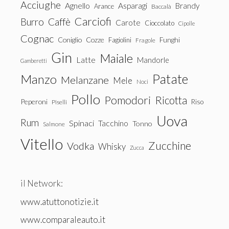
Acciughe
Agnello
Asparagi
Brandy
Arance
Baccalà
Carciofi
Burro
Caffè
Carote
Cioccolato
Cipolle
Cognac
Coniglio
Cozze
Fagiolini
Funghi
Fragole
Gin
Maiale
Latte
Mandorle
Gamberetti
Patate
Manzo
Melanzane
Mele
Noci
Pollo
Pomodori
Ricotta
Peperoni
Riso
Piselli
Uova
Rum
Spinaci
Tacchino
Tonno
Salmone
Vitello
Zucchine
Vodka
Whisky
Zucca
il Network:
www.atuttonotizie.it
www.comparaleauto.it