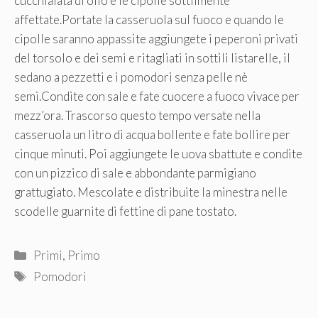
cucchiaiata di olio e le cipolle sottilmente
affettate.Portate la casseruola sul fuoco e quando le
cipolle saranno appassite aggiungete i peperoni privati
del torsolo e dei semi e ritagliati in sottili listarelle, il
sedano a pezzetti e i pomodori senza pelle nè
semi.Condite con sale e fate cuocere a fuoco vivace per
mezz’ora. Trascorso questo tempo versate nella
casseruola un litro di acqua bollente e fate bollire per
cinque minuti. Poi aggiungete le uova sbattute e condite
con un pizzico di sale e abbondante parmigiano
grattugiato. Mescolate e distribuite la minestra nelle
scodelle guarnite di fettine di pane tostato.
Categorie
Primi
,
Primo
Tag
Pomodori