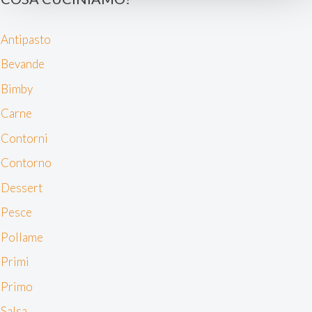
e imposta le tue preferenze nella
sezione dettagli
. Puoi
modificare o ritirare il tuo consenso in qualsiasi momento
Antipasto
dalla Dichiarazione sui cookie.
Bevande
Noi e i nostri partner trattiamo i tuoi dati personali, ad
Bimby
esempio il tuo indirizzo IP, utilizzando tecnologie quali i
cookie e/o altri strumenti di tracciamento, per
Carne
memorizzare e accedere alle informazioni sul tuo
Contorni
dispositivo. Ciò è finalizzato a pubblicare annunci e
Contorno
contenuti personalizzati, valutare pubblicità e contenuti,
analizzare gli utenti e sviluppare il prodotto. Puoi
Dessert
scegliere chi utilizza i tuoi dati e per quali scopi.
Pesce
Approfondisci come vengono elaborati i tuoi dati personali
e imposta le tue preferenze nella sezione dettagli. Puoi
Pollame
modificare o revocare il tuo consenso in qualsiasi
Primi
momento dalla Dichiarazione sui cookie. Utilizziamo i
cookie tecnici e, previo consenso, anche cookie di
Primo
profilazione o altri strumenti di tracciamento, anche di
Salsa