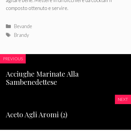
agitare bene. Mettere in un bicchiere da cocktail il
composto ottenuto e servire.
Categorie
Bevande
Tag
Brandy
PREVIOUS
Acciughe Marinate Alla
Sambenedettese
NEXT
Aceto Agli Aromi (2)