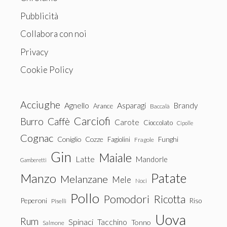
Pubblicità
Collabora con noi
Privacy
Cookie Policy
Acciughe
Agnello
Asparagi
Brandy
Arance
Baccalà
Carciofi
Burro
Caffè
Carote
Cioccolato
Cipolle
Cognac
Coniglio
Cozze
Fagiolini
Funghi
Fragole
Gin
Maiale
Latte
Mandorle
Gamberetti
Patate
Manzo
Melanzane
Mele
Noci
Pollo
Pomodori
Ricotta
Peperoni
Riso
Piselli
Uova
Rum
Spinaci
Tacchino
Tonno
Salmone