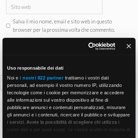
Sito
web
Salva il mio nome, email e sito web in questo
browser per la prossima volta che commento.
Uso responsabile dei dati
Noi e
i nostri 822 partner
trattiamo i vostri dati
Ricerca
personali, ad esempio il vostro numero IP, utilizzando
per:
tecnologie come i cookie per memorizzare e accedere
alle informazioni sul vostro dispositivo al fine di
pubblicare annunci e contenuti personalizzati, misurare
gli annunci e i contenuti, ricercare il pubblico e sviluppare
i servizi. Avete la possibilità di scegliere chi utilizza i
vostri dati e per quali scopi. Le vostre scelte in materia di
privacy sono applicabili solo su questa proprietà digitale