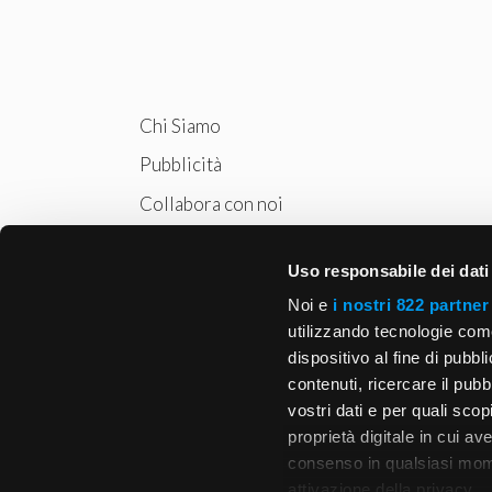
Chi Siamo
Pubblicità
Collabora con noi
Privacy
Uso responsabile dei dati
Cookie Policy
Noi e
i nostri 822 partner
utilizzando tecnologie com
dispositivo al fine di pubb
contenuti, ricercare il pubbl
vostri dati e per quali sco
proprietà digitale in cui av
consenso in qualsiasi mome
attivazione della privacy.