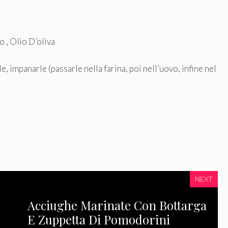
o , Olio D’oliva
le, impanarle (passarle nella farina, poi nell’uovo, infine nel
NEXT
Acciughe Marinate Con Bottarga
E Zuppetta Di Pomodorini