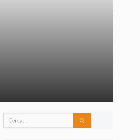
Ricerca
per: