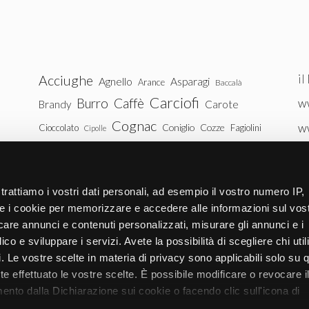
il
Acciughe
Agnello
Asparagi
Arance
Baccalà
Carciofi
Burro
Caffè
ww
Brandy
Carote
Cognac
w
Coniglio
Cozze
Cioccolato
Fagiolini
Cipolle
Gin
Maiale
ww
Latte
Funghi
Fragole
Gamberetti
Manzo
tu
Melanzane
Mele
Mandorle
Noci
trattiamo i vostri dati personali, ad esempio il vostro numero IP,
Pollo
Patate
e i cookie per memorizzare e accedere alle informazioni sul vos
Peperoni
Piselli
licare annunci e contenuti personalizzati, misurare gli annunci e i
Pomodori
Ricotta
Rum
Riso
Salmone
ico e sviluppare i servizi. Avete la possibilità di scegliere chi util
Vitello
Uova
pi. Le vostre scelte in materia di privacy sono applicabili solo su 
Spinaci
Tacchino
Tonno
ete effettuato le vostre scelte. È possibile modificare o revocare i
Zucchine
Vodka
Whisky
nto dalla Dichiarazione sui cookie o facendo clic sull'icona di
Zucca