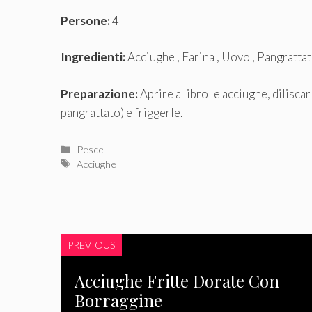
Persone:
4
Ingredienti:
Acciughe , Farina , Uovo , Pangrattat
Preparazione:
Aprire a libro le acciughe, diliscar
pangrattato) e friggerle.
Categorie
Pesce
Tag
Acciughe
PREVIOUS
Acciughe Fritte Dorate Con
Borraggine