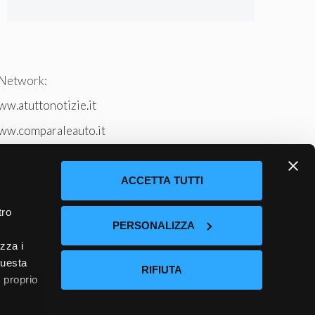
 Network:
w.atuttonotizie.it
ww.comparaleauto.it
w.ilsitodeiperche.it
tto-tennis.com/
ACCETTA TUTTI
tro
PERSONALIZZA
izza i
questa
RIFIUTA
l proprio