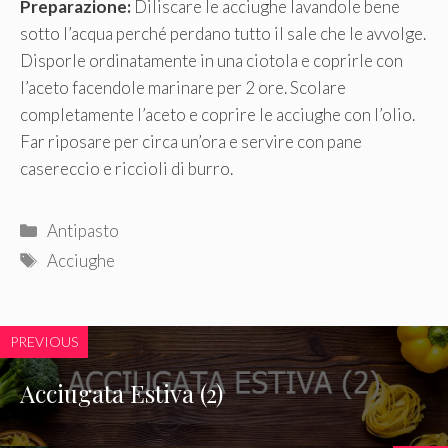
Preparazione:
Diliscare le acciughe lavandole bene
sotto l’acqua perché perdano tutto il sale che le avvolge.
Disporle ordinatamente in una ciotola e coprirle con
l’aceto facendole marinare per 2 ore. Scolare
completamente l’aceto e coprire le acciughe con l’olio.
Far riposare per circa un’ora e servire con pane
casereccio e riccioli di burro.
Categorie
Antipasto
Tag
Acciughe
PREVIOUS
Acciugata Estiva (2)