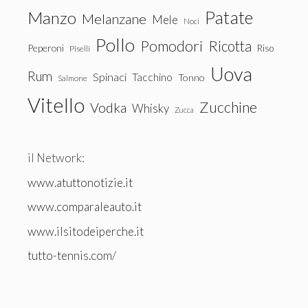
Patate
Manzo
Melanzane
Mele
Noci
Pollo
Pomodori
Ricotta
Peperoni
Riso
Piselli
Uova
Rum
Spinaci
Tacchino
Tonno
Salmone
Vitello
Zucchine
Vodka
Whisky
Zucca
il Network:
www.atuttonotizie.it
www.comparaleauto.it
www.ilsitodeiperche.it
tutto-tennis.com/