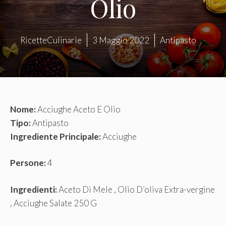
Olio
RicetteCulinarie
3 Maggio 2022
Antipasto
Nome:
Acciughe Aceto E Olio
Tipo:
Antipasto
Ingrediente Principale:
Acciughe
Persone:
4
Ingredienti:
Aceto Di Mele , Olio D’oliva Extra-vergine
, Acciughe Salate 250 G