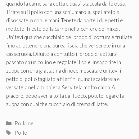
quando la carne sarà cotta e quasi staccata dalle ossa.
Tirate su il pollo con una schiumarola, spellatelo e
disossatelo con le mani. Tenete da parte i due petti e
mettete il resto della carne nel bicchiere del mixer.
Unitevi qualche cucchiaio del brodo di cottura e frullate
fino ad ottenere una purea liscia che verserete in una
casseruola. Diluitela con tutto il brodo di cottura
passato da un colino e regolate il sale. Insaporite la
zuppa con una grattatina di noce moscata e unitevi il
petto di pollo tagliato a filettini quindi scaldatela e
versatela nella zuppiera. Servitela molto calda. A
piacere, dopo averla tolta dal fuoco, potete legare la
zuppa con qualche cucchiaio di crema di latte.
Categorie
Pollame
Tag
Pollo