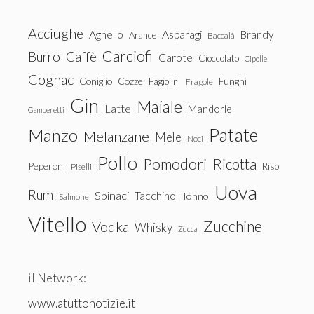
Acciughe
Agnello
Asparagi
Brandy
Arance
Baccalà
Carciofi
Burro
Caffè
Carote
Cioccolato
Cipolle
Cognac
Coniglio
Cozze
Fagiolini
Funghi
Fragole
Gin
Maiale
Latte
Mandorle
Gamberetti
Patate
Manzo
Melanzane
Mele
Noci
Pollo
Pomodori
Ricotta
Peperoni
Riso
Piselli
Uova
Rum
Spinaci
Tacchino
Tonno
Salmone
Vitello
Zucchine
Vodka
Whisky
Zucca
il Network:
www.atuttonotizie.it