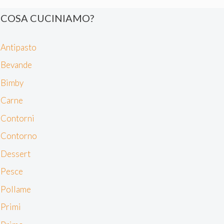
dispositivo. Ciò è finalizzato a pubblicare annunci e
contenuti personalizzati, valutare pubblicità e contenuti,
COSA CUCINIAMO?
analizzare gli utenti e sviluppare il prodotto. Puoi
scegliere chi utilizza i tuoi dati e per quali scopi.
Antipasto
Approfondisci come vengono elaborati i tuoi dati personali
e imposta le tue preferenze nella sezione dettagli. Puoi
Bevande
modificare o revocare il tuo consenso in qualsiasi
Bimby
momento dalla Dichiarazione sui cookie. Utilizziamo i
cookie tecnici e, previo consenso, anche cookie di
Carne
profilazione o altri strumenti di tracciamento, anche di
Contorni
terze parti, per personalizzare contenuti ed annunci, per
fornire funzionalità dei social media e per analizzare il
Contorno
nostro traffico, come meglio indicato nella
Cookie Policy
Dessert
. Chiudendo questo banner tramite l’apposito comando
“X” continuerai la navigazione del sito in assenza di
Pesce
cookie o altri strumenti di tracciamento diversi da quelli
Pollame
tecnici.
Primi