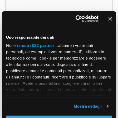
Uso responsabile dei dati
Noi e
i nostri 822 partner
trattiamo i vostri dati
Nome
personali, ad esempio il vostro numero IP, utilizzando
tecnologie come i cookie per memorizzare e accedere
Email
alle informazioni sul vostro dispositivo al fine di
pubblicare annunci e contenuti personalizzati, misurare
gli annunci e i contenuti, ricercare il pubblico e sviluppare
Sito
i servizi. Avete la possibilità di scegliere chi utilizza i
web
vostri dati e per quali scopi. Le vostre scelte in materia di
Salva il mio nome, email e sito web in questo
privacy sono applicabili solo su questa proprietà digitale
browser per la prossima volta che commento.
in cui avete effettuato le vostre scelte. È possibile
Mostra dettagli
modificare o revocare il proprio consenso in qualsiasi
momento dalla Dichiarazione sui cookie o facendo clic