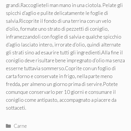
grandi.Raccoglieteli man mano in una ciotola. Pelate gli
spicchi d’aglio e pulite delicatamente le foglie di
salvia.Ricoprite il fondo di una terrina con un velo
d’olio, formate uno strato di pezzetti di coniglio,
inframezzandoli con foglie di salvia e qualche spicchio
d’aglio lasciato intero, irrorate d’olio, quindi alternate
gli strati sino ad esaurire tutti gli ingredienti.Alla fine il
coniglio deve risultare bene impregnato d’olio ma senza
esserne tuttavia sommerso.Coprite con un foglio di
carta forno e conservate in frigo, nella parte meno
fredda, per almeno un giorno prima di servire.Potete
comunque conservarlo per 10 giorni e consumare il
coniglio come antipasto, accompagnato a piacere da
sottaceti.
Categorie
Carne