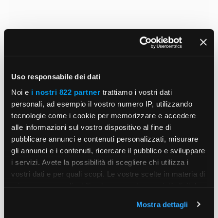
Uso responsabile dei dati
Noi e
i nostri 822 partner
trattiamo i vostri dati
personali, ad esempio il vostro numero IP, utilizzando
Nome
tecnologie come i cookie per memorizzare e accedere
alle informazioni sul vostro dispositivo al fine di
Email
pubblicare annunci e contenuti personalizzati, misurare
gli annunci e i contenuti, ricercare il pubblico e sviluppare
Sito
i servizi. Avete la possibilità di scegliere chi utilizza i
vostri dati e per quali scopi. Le vostre scelte in materia di
web
privacy sono applicabili solo su questa proprietà digitale
Salva il mio nome, email e sito web in questo
in cui avete effettuato le vostre scelte. È possibile
browser per la prossima volta che commento.
Mostra dettagli
modificare o revocare il proprio consenso in qualsiasi