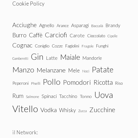
Cookie Policy
Acciughe
Agnello
Asparagi
Brandy
Arance
Baccalà
Carciofi
Burro
Caffè
Carote
Cioccolato
Cipolle
Cognac
Coniglio
Cozze
Fagiolini
Funghi
Fragole
Gin
Maiale
Latte
Mandorle
Gamberetti
Patate
Manzo
Melanzane
Mele
Noci
Pollo
Pomodori
Ricotta
Peperoni
Riso
Piselli
Uova
Rum
Spinaci
Tacchino
Tonno
Salmone
Vitello
Zucchine
Vodka
Whisky
Zucca
il Network: