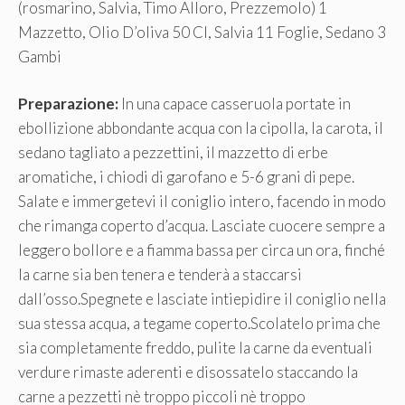
(rosmarino, Salvia, Timo Alloro, Prezzemolo) 1
Mazzetto, Olio D’oliva 50 Cl, Salvia 11 Foglie, Sedano 3
Gambi
Preparazione:
In una capace casseruola portate in
ebollizione abbondante acqua con la cipolla, la carota, il
sedano tagliato a pezzettini, il mazzetto di erbe
aromatiche, i chiodi di garofano e 5-6 grani di pepe.
Salate e immergetevi il coniglio intero, facendo in modo
che rimanga coperto d’acqua. Lasciate cuocere sempre a
leggero bollore e a fiamma bassa per circa un ora, finché
la carne sia ben tenera e tenderà a staccarsi
dall’osso.Spegnete e lasciate intiepidire il coniglio nella
sua stessa acqua, a tegame coperto.Scolatelo prima che
sia completamente freddo, pulite la carne da eventuali
verdure rimaste aderenti e disossatelo staccando la
carne a pezzetti nè troppo piccoli nè troppo