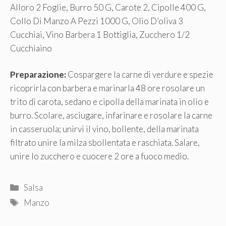
Alloro 2 Foglie, Burro 50 G, Carote 2, Cipolle 400 G,
Collo Di Manzo A Pezzi 1000 G, Olio D’oliva 3
Cucchiai, Vino Barbera 1 Bottiglia, Zucchero 1/2
Cucchiaino
Preparazione:
Cospargere la carne di verdure e spezie
ricoprirla con barbera e marinarla 48 ore rosolare un
trito di carota, sedano e cipolla della marinata in olio e
burro. Scolare, asciugare, infarinare e rosolare la carne
in casseruola; unirvi il vino, bollente, della marinata
filtrato unire la milza sbollentata e raschiata. Salare,
unire lo zucchero e cuocere 2 ore a fuoco medio.
Categorie
Salsa
Tag
Manzo