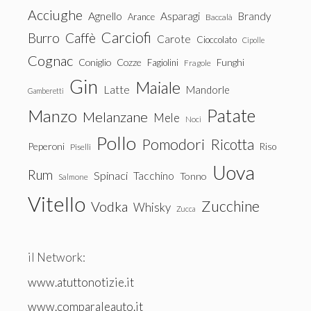
Acciughe
Agnello
Asparagi
Brandy
Arance
Baccalà
Carciofi
Burro
Caffè
Carote
Cioccolato
Cipolle
Cognac
Coniglio
Cozze
Fagiolini
Funghi
Fragole
Gin
Maiale
Latte
Mandorle
Gamberetti
Patate
Manzo
Melanzane
Mele
Noci
Pollo
Pomodori
Ricotta
Peperoni
Riso
Piselli
Uova
Rum
Spinaci
Tacchino
Tonno
Salmone
Vitello
Zucchine
Vodka
Whisky
Zucca
il Network:
www.atuttonotizie.it
www.comparaleauto.it