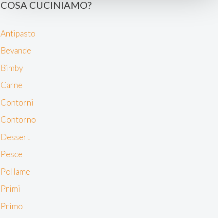
COSA CUCINIAMO?
e imposta le tue preferenze nella
sezione dettagli
. Puoi
modificare o ritirare il tuo consenso in qualsiasi momento
Antipasto
dalla Dichiarazione sui cookie.
Bevande
Noi e i nostri partner trattiamo i tuoi dati personali, ad
Bimby
esempio il tuo indirizzo IP, utilizzando tecnologie quali i
cookie e/o altri strumenti di tracciamento, per
Carne
memorizzare e accedere alle informazioni sul tuo
Contorni
dispositivo. Ciò è finalizzato a pubblicare annunci e
contenuti personalizzati, valutare pubblicità e contenuti,
Contorno
analizzare gli utenti e sviluppare il prodotto. Puoi
Dessert
scegliere chi utilizza i tuoi dati e per quali scopi.
Approfondisci come vengono elaborati i tuoi dati personali
Pesce
e imposta le tue preferenze nella sezione dettagli. Puoi
Pollame
modificare o revocare il tuo consenso in qualsiasi
momento dalla Dichiarazione sui cookie. Utilizziamo i
Primi
cookie tecnici e, previo consenso, anche cookie di
Primo
profilazione o altri strumenti di tracciamento, anche di