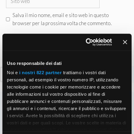
web
Salva il mio nome, email e sito web in questo
browser per la prossima volta che commento.
Uso responsabile dei dati
Ricerca
Noi e
i nostri 822 partner
trattiamo i vostri dati
per:
personali, ad esempio il vostro numero IP, utilizzando
tecnologie come i cookie per memorizzare e accedere
alle informazioni sul vostro dispositivo al fine di
pubblicare annunci e contenuti personalizzati, misurare
gli annunci e i contenuti, ricercare il pubblico e sviluppare
i servizi. Avete la possibilità di scegliere chi utilizza i
vostri dati e per quali scopi. Le vostre scelte in materia di
privacy sono applicabili solo su questa proprietà digitale