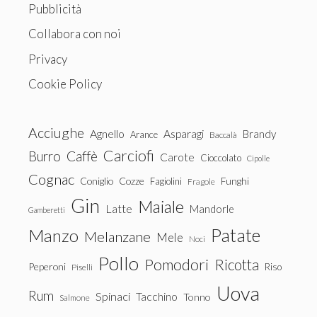
Pubblicità
Collabora con noi
Privacy
Cookie Policy
Acciughe
Agnello
Asparagi
Brandy
Arance
Baccalà
Carciofi
Burro
Caffè
Carote
Cioccolato
Cipolle
Cognac
Coniglio
Cozze
Fagiolini
Funghi
Fragole
Gin
Maiale
Latte
Mandorle
Gamberetti
Patate
Manzo
Melanzane
Mele
Noci
Pollo
Pomodori
Ricotta
Peperoni
Riso
Piselli
Uova
Rum
Spinaci
Tacchino
Tonno
Salmone