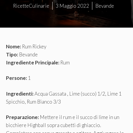
RicetteCulinarie
3 Maggio 2022
Bevande
Nome:
Rum Rickey
Tipo:
Bevande
Ingrediente Principale:
Rum
Persone:
1
Ingredienti:
Acqua Gassata , Lime (succo) 1/2, Lime 1
Spicchio, Rum Bianco 3/3
Preparazione:
Mettere il rum e il succo di lime in un
bicchiere Highball sopra cubetti di ghiaccio.