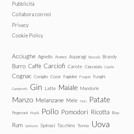
Pubblicità
Collabora con noi
Privacy
Cookie Policy
Acciughe
Agnello
Asparagi
Brandy
Arance
Baccalà
Carciofi
Burro
Caffè
Carote
Cioccolato
Cipolle
Cognac
Coniglio
Cozze
Fagiolini
Funghi
Fragole
Gin
Maiale
Latte
Mandorle
Gamberetti
Patate
Manzo
Melanzane
Mele
Noci
Pollo
Pomodori
Ricotta
Peperoni
Riso
Piselli
Uova
Rum
Spinaci
Tacchino
Tonno
Salmone