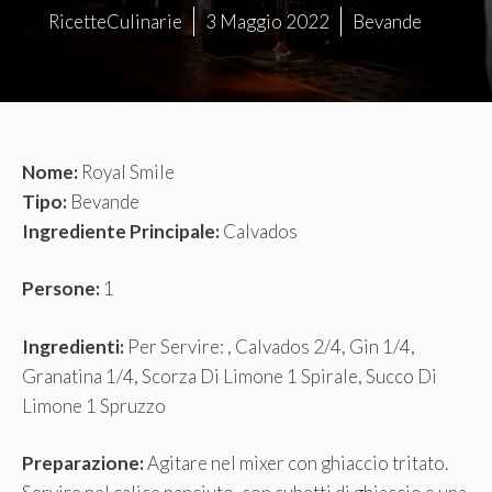
RicetteCulinarie
3 Maggio 2022
Bevande
Nome:
Royal Smile
Tipo:
Bevande
Ingrediente Principale:
Calvados
Persone:
1
Ingredienti:
Per Servire: , Calvados 2/4, Gin 1/4,
Granatina 1/4, Scorza Di Limone 1 Spirale, Succo Di
Limone 1 Spruzzo
Preparazione:
Agitare nel mixer con ghiaccio tritato.