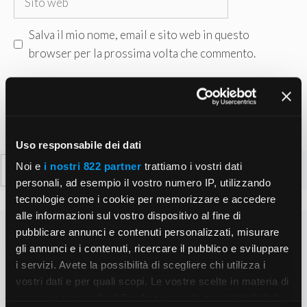
web
Salva il mio nome, email e sito web in questo
browser per la prossima volta che commento.
Uso responsabile dei dati
Ricerca
Noi e
i nostri 822 partner
trattiamo i vostri dati
per:
personali, ad esempio il vostro numero IP, utilizzando
tecnologie come i cookie per memorizzare e accedere
alle informazioni sul vostro dispositivo al fine di
pubblicare annunci e contenuti personalizzati, misurare
gli annunci e i contenuti, ricercare il pubblico e sviluppare
i servizi. Avete la possibilità di scegliere chi utilizza i
vostri dati e per quali scopi. Le vostre scelte in materia di
privacy sono applicabili solo su questa proprietà digitale