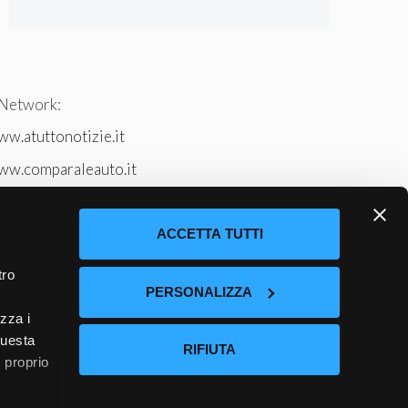
 Network:
w.atuttonotizie.it
ww.comparaleauto.it
w.ilsitodeiperche.it
tto-tennis.com/
ACCETTA TUTTI
tro
PERSONALIZZA
izza i
questa
RIFIUTA
l proprio