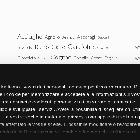
il
Acciughe
Agnello
Asparagi
Arance
Baccalà
Carciofi
Burro
Caffè
ww
Brandy
Carote
Cognac
w
Coniglio
Cozze
Cioccolato
Fagiolini
Cipolle
Gin
Maiale
ww
Latte
Funghi
Fragole
Gamberetti
Manzo
tu
Melanzane
Mele
Mandorle
Noci
trattiamo i vostri dati personali, ad esempio il vostro numero IP,
Pollo
Patate
e i cookie per memorizzare e accedere alle informazioni sul vos
Peperoni
Piselli
licare annunci e contenuti personalizzati, misurare gli annunci e i
Pomodori
Ricotta
Rum
Riso
Salmone
ico e sviluppare i servizi. Avete la possibilità di scegliere chi util
Vitello
Uova
pi. Le vostre scelte in materia di privacy sono applicabili solo su 
Spinaci
Tacchino
Tonno
ete effettuato le vostre scelte. È possibile modificare o revocare i
Zucchine
Vodka
Whisky
nto dalla Dichiarazione sui cookie o facendo clic sull'icona di
Zucca