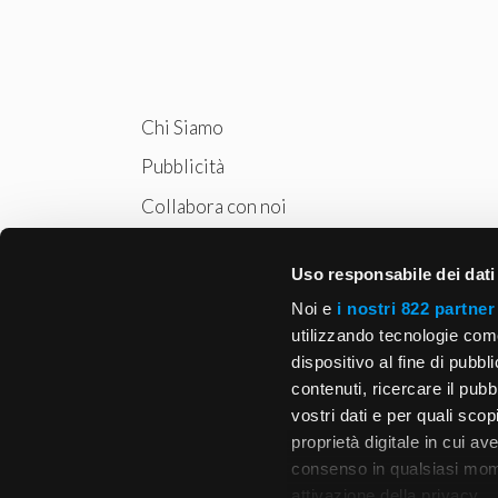
Chi Siamo
Pubblicità
Collabora con noi
Privacy
Uso responsabile dei dati
Cookie Policy
Noi e
i nostri 822 partner
utilizzando tecnologie com
dispositivo al fine di pubb
contenuti, ricercare il pubbl
vostri dati e per quali sco
proprietà digitale in cui av
consenso in qualsiasi mome
attivazione della privacy.