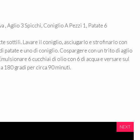
a , Aglio 3 Spicchi, Coniglio A Pezzi 1, Patate 6
tte sottili. Lavare il coniglio, asciugarlo e strofinarlo con
 di patate e uno di coniglio. Cospargere con un trito di aglio
Emulsionare 6 cucchiai di olio con 6 di acqua e versare sul
 a 180 gradi per circa 90 minuti.
NEXT