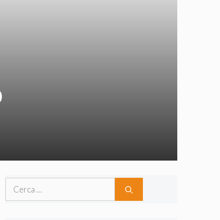
o
Ricerca
per: