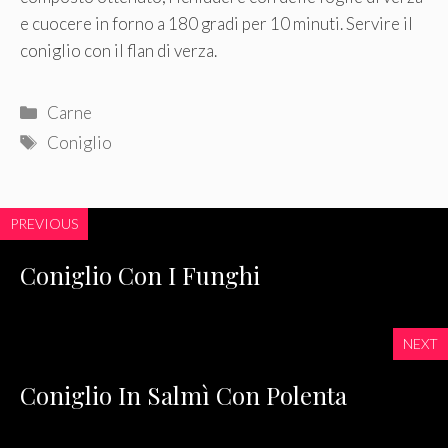
e cuocere in forno a 180 gradi per 10 minuti. Servire il
coniglio con il flan di verza.
Categorie
Carne
Tag
Coniglio
PREVIOUS
Coniglio Con I Funghi
NEXT
Coniglio In Salmì Con Polenta