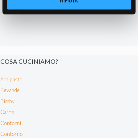
RIFIUTA
Identificare il tuo dispositivo, scansionandolo
attivamente alla ricerca di caratteristiche specifiche
(impronte digitali).
Approfondisci come vengono elaborati i tuoi dati personali
e imposta le tue preferenze nella
sezione dettagli
. Puoi
modificare o ritirare il tuo consenso in qualsiasi momento
dalla Dichiarazione sui cookie.
COSA CUCINIAMO?
Noi e i nostri partner trattiamo i tuoi dati personali, ad
esempio il tuo indirizzo IP, utilizzando tecnologie quali i
Antipasto
cookie e/o altri strumenti di tracciamento, per
memorizzare e accedere alle informazioni sul tuo
Bevande
dispositivo. Ciò è finalizzato a pubblicare annunci e
Bimby
contenuti personalizzati, valutare pubblicità e contenuti,
analizzare gli utenti e sviluppare il prodotto. Puoi
Carne
scegliere chi utilizza i tuoi dati e per quali scopi.
Contorni
Approfondisci come vengono elaborati i tuoi dati personali
e imposta le tue preferenze nella sezione dettagli. Puoi
Contorno