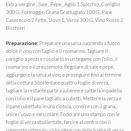
Extra-vergine , Sale , Pepe , Aglio 1 Spicchio, Coniglio
300 G, Formaggio Grana Grattugiato 100 G, Pane
Casereccio 2 Fette, Uovo 1, Verza 300 G, Vino Rosso 2
Bicchieri
Preparazione:
Preparare una salsa cuocendo a fuoco
dolce il vino con l’aglio e il rosmarino. Tagliare il
coniglio a pezzi e rosolarlo in un tegame con l’olio, il
rosmarino e il prezzemolo. Regolare di sale e pepe,
aggiungere la salsa al vino e proseguire fino al termine
della cottura. Sbollentare quattro foglie di verza,
tagliare la restante parte a julienne e saltarla in padella
con l’olio e il pane tagliato a cubetti. Mettere la verza e
il pane cubettato in una ciotola, condire con il grana,
unire l’uovo e mescolare. Foderare uno stampo con le
foglie di verza sbollentate, farcire al centro con il
composto ottenuto, richiudere con delle foglie di verza