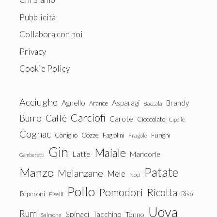
Pubblicità
Collabora con noi
Privacy
Cookie Policy
Acciughe
Agnello
Asparagi
Brandy
Arance
Baccalà
Carciofi
Burro
Caffè
Carote
Cioccolato
Cipolle
Cognac
Coniglio
Cozze
Fagiolini
Funghi
Fragole
Gin
Maiale
Latte
Mandorle
Gamberetti
Patate
Manzo
Melanzane
Mele
Noci
Pollo
Pomodori
Ricotta
Peperoni
Riso
Piselli
Uova
Rum
Spinaci
Tacchino
Tonno
Salmone