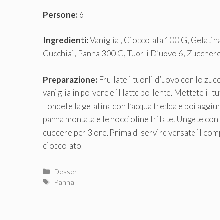
Persone:
6
Ingredienti:
Vaniglia , Cioccolata 100 G, Gelatina
Cucchiai, Panna 300 G, Tuorli D’uovo 6, Zuccher
Preparazione:
Frullate i tuorli d’uovo con lo zu
vaniglia in polvere e il latte bollente. Mettete il 
Fondete la gelatina con l’acqua fredda e poi aggiun
panna montata e le noccioline tritate. Ungete con
cuocere per 3 ore. Prima di servire versate il com
cioccolato.
Categorie
Dessert
Tag
Panna