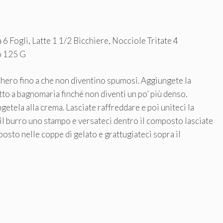
 6 Fogli, Latte 1 1/2 Bicchiere, Nocciole Tritate 4
o 125 G
cchero fino a che non diventino spumosi. Aggiungete la
tutto a bagnomaria finché non diventi un po’ più denso.
getela alla crema. Lasciate raffreddare e poi uniteci la
 il burro uno stampo e versateci dentro il composto lasciate
posto nelle coppe di gelato e grattugiateci sopra il