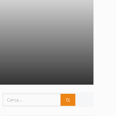
Ricerca
per: