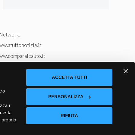
 Network:
w.atuttonotizie.it
ww.comparaleauto.it
w.ilsitodeiperche.it
tto-tennis.com/
ACCETTA TUTTI
tro
PERSONALIZZA
izza i
questa
RIFIUTA
l proprio