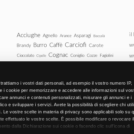
il
Acciughe
Agnello
Asparagi
Arance
Baccalà
Carciofi
Burro
Caffè
ww
Brandy
Carote
Cognac
w
Coniglio
Cozze
Cioccolato
Fagiolini
Cipolle
Gin
Maiale
ww
Latte
Funghi
Fragole
Gamberetti
Manzo
tu
Melanzane
Mele
Mandorle
Noci
trattiamo i vostri dati personali, ad esempio il vostro numero IP,
Pollo
Patate
e i cookie per memorizzare e accedere alle informazioni sul vos
Peperoni
Piselli
licare annunci e contenuti personalizzati, misurare gli annunci e i
Pomodori
Ricotta
Rum
Riso
Salmone
ico e sviluppare i servizi. Avete la possibilità di scegliere chi util
Vitello
Uova
pi. Le vostre scelte in materia di privacy sono applicabili solo su 
Spinaci
Tacchino
Tonno
ete effettuato le vostre scelte. È possibile modificare o revocare i
Zucchine
Vodka
Whisky
nto dalla Dichiarazione sui cookie o facendo clic sull'icona di
Zucca