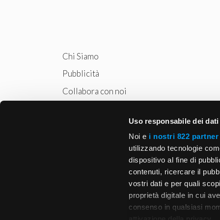
Chi Siamo
Pubblicità
Collabora con noi
Privacy
Uso responsabile dei dati
Cookie Policy
Noi e
i nostri 822 partner
utilizzando tecnologie com
dispositivo al fine di pubb
contenuti, ricercare il pubbl
vostri dati e per quali sco
proprietà digitale in cui av
consenso in qualsiasi mome
attivazione della privacy.