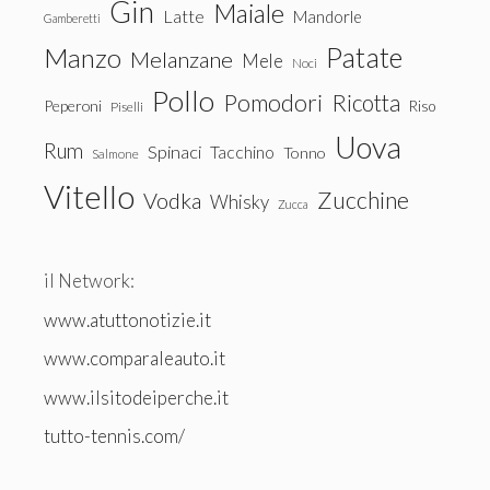
Gin
Maiale
Latte
Mandorle
Gamberetti
Patate
Manzo
Melanzane
Mele
Noci
Pollo
Pomodori
Ricotta
Peperoni
Riso
Piselli
Uova
Rum
Spinaci
Tacchino
Tonno
Salmone
Vitello
Zucchine
Vodka
Whisky
Zucca
il Network:
www.atuttonotizie.it
www.comparaleauto.it
www.ilsitodeiperche.it
tutto-tennis.com/