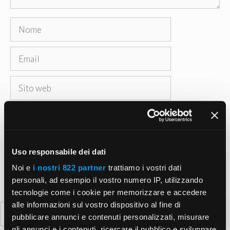
Nome
Email
Sito
web
Salva il mio nome, email e sito web in questo
browser per la prossima volta che commento.
Uso responsabile dei dati
Noi e
i nostri 822 partner
trattiamo i vostri dati
personali, ad esempio il vostro numero IP, utilizzando
tecnologie come i cookie per memorizzare e accedere
alle informazioni sul vostro dispositivo al fine di
Ricerca
pubblicare annunci e contenuti personalizzati, misurare
per:
gli annunci e i contenuti, ricercare il pubblico e sviluppare