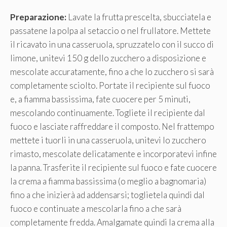
Preparazione:
Lavate la frutta prescelta, sbucciatela e
passatene la polpa al setaccio o nel frullatore. Mettete
il ricavato in una casseruola, spruzzatelo con il succo di
limone, unitevi 150 g dello zucchero a disposizione e
mescolate accuratamente, fino a che lo zucchero si sarà
completamente sciolto. Portate il recipiente sul fuoco
e, a fiamma bassissima, fate cuocere per 5 minuti,
mescolando continuamente. Togliete il recipiente dal
fuoco e lasciate raffreddare il composto. Nel frattempo
mettete i tuorli in una casseruola, unitevi lo zucchero
rimasto, mescolate delicatamente e incorporatevi infine
la panna. Trasferite il recipiente sul fuoco e fate cuocere
la crema a fiamma bassissima (o meglio a bagnomaria)
fino a che inizierà ad addensarsi; toglietela quindi dal
fuoco e continuate a mescolarla fino a che sarà
completamente fredda. Amalgamate quindi la crema alla