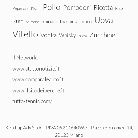
Pollo
Pomodori
Ricotta
Peperoni
Riso
Piselli
Uova
Rum
Spinaci
Tacchino
Tonno
Salmone
Vitello
Zucchine
Vodka
Whisky
Zucca
il Network:
www.atuttonotizie.it
www.comparaleauto.it
www.ilsitodeiperche.it
tutto-tennis.com/
Ketchup Adv S.p.A. - PIVA.09211640967 | Piazza Borromeo 14,
20123 Milano