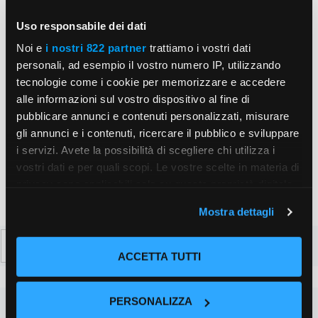
Email
Uso responsabile dei dati
Noi e
i nostri 822 partner
trattiamo i vostri dati
Sito
personali, ad esempio il vostro numero IP, utilizzando
tecnologie come i cookie per memorizzare e accedere
web
alle informazioni sul vostro dispositivo al fine di
Salva il mio nome, email e sito web in questo
pubblicare annunci e contenuti personalizzati, misurare
browser per la prossima volta che commento.
gli annunci e i contenuti, ricercare il pubblico e sviluppare
i servizi. Avete la possibilità di scegliere chi utilizza i
vostri dati e per quali scopi. Le vostre scelte in materia di
privacy sono applicabili solo su questa proprietà digitale
in cui avete effettuato le vostre scelte. È possibile
Mostra dettagli
modificare o revocare il proprio consenso in qualsiasi
momento dalla Dichiarazione sui cookie o facendo clic
Ricerca
sull'icona di attivazione della privacy.
per:
ACCETTA TUTTI
Con il tuo consenso, vorremmo anche:
PERSONALIZZA
raccogliere informazioni sulla tua posizione