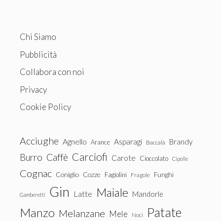
Chi Siamo
Pubblicità
Collabora con noi
Privacy
Cookie Policy
Acciughe
Agnello
Asparagi
Brandy
Arance
Baccalà
Carciofi
Burro
Caffè
Carote
Cioccolato
Cipolle
Cognac
Coniglio
Cozze
Fagiolini
Funghi
Fragole
Gin
Maiale
Latte
Mandorle
Gamberetti
Patate
Manzo
Melanzane
Mele
Noci