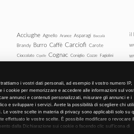
il
Acciughe
Agnello
Asparagi
Arance
Baccalà
Carciofi
Burro
Caffè
ww
Brandy
Carote
Cognac
w
Coniglio
Cozze
Cioccolato
Fagiolini
Cipolle
Gin
Maiale
ww
Latte
Funghi
Fragole
Gamberetti
Manzo
tu
Melanzane
Mele
Mandorle
Noci
trattiamo i vostri dati personali, ad esempio il vostro numero IP,
Pollo
Patate
e i cookie per memorizzare e accedere alle informazioni sul vos
Peperoni
Piselli
licare annunci e contenuti personalizzati, misurare gli annunci e i
Pomodori
Ricotta
Rum
Riso
Salmone
ico e sviluppare i servizi. Avete la possibilità di scegliere chi util
Vitello
Uova
pi. Le vostre scelte in materia di privacy sono applicabili solo su 
Spinaci
Tacchino
Tonno
ete effettuato le vostre scelte. È possibile modificare o revocare i
Zucchine
Vodka
Whisky
nto dalla Dichiarazione sui cookie o facendo clic sull'icona di
Zucca