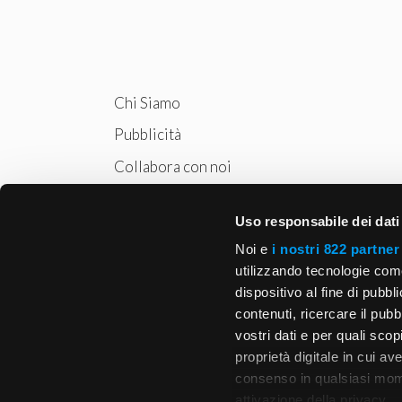
Chi Siamo
Pubblicità
Collabora con noi
Privacy
Uso responsabile dei dati
Cookie Policy
Noi e
i nostri 822 partner
utilizzando tecnologie com
dispositivo al fine di pubb
contenuti, ricercare il pubbl
vostri dati e per quali sco
proprietà digitale in cui av
consenso in qualsiasi mome
attivazione della privacy.