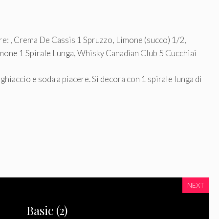
re: , Crema De Cassis 1 Spruzzo, Limone (succo) 1/2,
mone 1 Spirale Lunga, Whisky Canadian Club 5 Cucchiai
hiaccio e soda a piacere. Si decora con 1 spirale lunga di
NEXT
Basic (2)