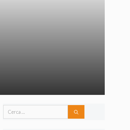
Ricerca
per: