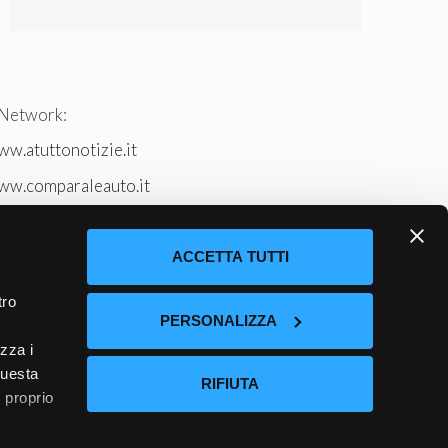
 Network:
w.atuttonotizie.it
ww.comparaleauto.it
w.ilsitodeiperche.it
tto-tennis.com/
ACCETTA TUTTI
tro
PERSONALIZZA
izza i
questa
RIFIUTA
l proprio