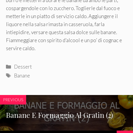
burro e mettervi a dorare le banane da ambo le parti,
cospargendole con lo zucchero. Toglierle dal fuoco e
metterle in un piatto di servizio caldo. Aggiungere il
liquore nella salsa rimasta in casseruola, farla
intiepidire, versare questa salsa dolce sulle banane.
Fiammeggiare con spirito d’alcool e un po’ di cognac e
servire caldo.
Categorie
Dessert
Tag
Banane
PREVIOUS
Banane E Formaggio Al Gratin (2)