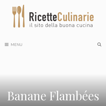
Vai
al
contenuto
MENU
Banane Flambées