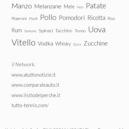
Patate
Manzo
Melanzane
Mele
Noci
Pollo
Pomodori
Ricotta
Peperoni
Riso
Piselli
Uova
Rum
Spinaci
Tacchino
Tonno
Salmone
Vitello
Zucchine
Vodka
Whisky
Zucca
il Network:
www.atuttonotizie.it
www.comparaleauto.it
www.ilsitodeiperche.it
tutto-tennis.com/