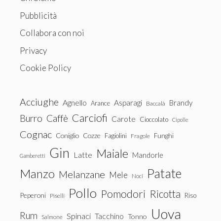
Pubblicità
Collabora con noi
Privacy
Cookie Policy
Acciughe
Agnello
Asparagi
Brandy
Arance
Baccalà
Carciofi
Burro
Caffè
Carote
Cioccolato
Cipolle
Cognac
Coniglio
Cozze
Fagiolini
Funghi
Fragole
Gin
Maiale
Latte
Mandorle
Gamberetti
Patate
Manzo
Melanzane
Mele
Noci
Pollo
Pomodori
Ricotta
Peperoni
Riso
Piselli
Uova
Rum
Spinaci
Tacchino
Tonno
Salmone