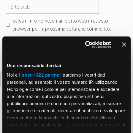
Sito
web
Salva il mio nome, email e sito web in questo
browser per la prossima volta che commento.
Uso responsabile dei dati
Noi e
i nostri 822 partner
trattiamo i vostri dati
Ricerca
personali, ad esempio il vostro numero IP, utilizzando
per:
tecnologie come i cookie per memorizzare e accedere
alle informazioni sul vostro dispositivo al fine di
pubblicare annunci e contenuti personalizzati, misurare
gli annunci e i contenuti, ricercare il pubblico e sviluppare
i servizi. Avete la possibilità di scegliere chi utilizza i
vostri dati e per quali scopi. Le vostre scelte in materia di
privacy sono applicabili solo su questa proprietà digitale