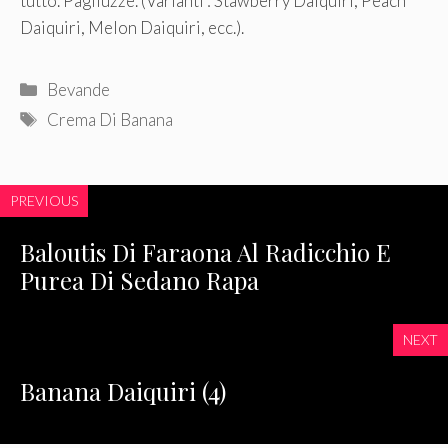
tutto. Pagliuzze. (Varianti : Stawberry Daiquiri, Peach
Daiquiri, Melon Daiquiri, ecc.).
Categorie
Bevande
Tag
Crema Di Banana
PREVIOUS
Baloutis Di Faraona Al Radicchio E
Purea Di Sedano Rapa
NEXT
Banana Daiquiri (4)