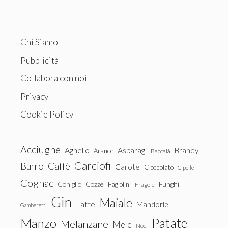
Chi Siamo
Pubblicità
Collabora con noi
Privacy
Cookie Policy
Acciughe
Agnello
Asparagi
Brandy
Arance
Baccalà
Carciofi
Burro
Caffè
Carote
Cioccolato
Cipolle
Cognac
Coniglio
Cozze
Fagiolini
Funghi
Fragole
Gin
Maiale
Latte
Mandorle
Gamberetti
Patate
Manzo
Melanzane
Mele
Noci