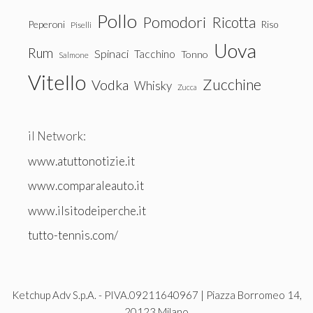
Pollo
Pomodori
Ricotta
Peperoni
Riso
Piselli
Uova
Rum
Spinaci
Tacchino
Tonno
Salmone
Vitello
Zucchine
Vodka
Whisky
Zucca
il Network:
www.atuttonotizie.it
www.comparaleauto.it
www.ilsitodeiperche.it
tutto-tennis.com/
Ketchup Adv S.p.A. - PIVA.09211640967 | Piazza Borromeo 14,
20123 Milano