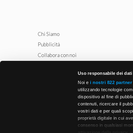
Chi Siamo
Pubblicità
Collabora con noi
Privacy
Uso responsabile dei dati
Cookie Policy
Noi e
i nostri 822 partner
utilizzando tecnologie com
dispositivo al fine di pubb
contenuti, ricercare il pubbl
vostri dati e per quali sco
proprietà digitale in cui av
consenso in qualsiasi mome
attivazione della privacy.