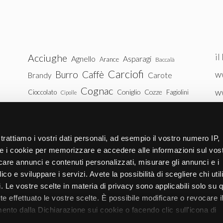
il
Acciughe
Agnello
Asparagi
Arance
Baccalà
Carciofi
Burro
Caffè
ww
Brandy
Carote
Cognac
w
Coniglio
Cozze
Cioccolato
Fagiolini
Cipolle
Gin
Maiale
ww
Latte
Funghi
Fragole
Gamberetti
Manzo
tu
Melanzane
Mele
Mandorle
Noci
trattiamo i vostri dati personali, ad esempio il vostro numero IP,
Pollo
Patate
e i cookie per memorizzare e accedere alle informazioni sul vos
Peperoni
Piselli
licare annunci e contenuti personalizzati, misurare gli annunci e i
Pomodori
Ricotta
Rum
Riso
Salmone
ico e sviluppare i servizi. Avete la possibilità di scegliere chi util
Vitello
Uova
pi. Le vostre scelte in materia di privacy sono applicabili solo su 
Spinaci
Tacchino
Tonno
ete effettuato le vostre scelte. È possibile modificare o revocare i
Zucchine
Vodka
Whisky
nto dalla Dichiarazione sui cookie o facendo clic sull'icona di
Zucca