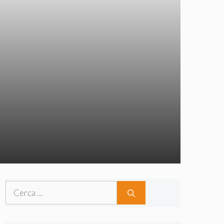
Ricerca
per: