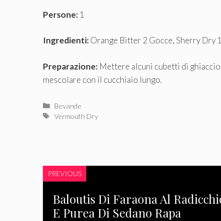
Persone:
1
Ingredienti:
Orange Bitter 2 Gocce, Sherry Dry 
Preparazione:
Mettere alcuni cubetti di ghiaccio 
mescolare con il cucchiaio lungo.
Categorie
Bevande
Tag
Vermouth Dry
PREVIOUS
Baloutis Di Faraona Al Radicchi
E Purea Di Sedano Rapa