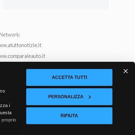
 Network:
w.atuttonotizie.it
ww.comparaleauto.it
w.ilsitodeiperche.it
tto-tennis.com/
ACCETTA TUTTI
tro
PERSONALIZZA
izza i
questa
RIFIUTA
l proprio