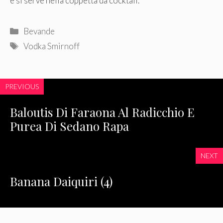
e si serve nella coppetta da cocktail.
Categorie
Bevande
Tag
Vodka Smirnoff
PREVIOUS
Baloutis Di Faraona Al Radicchio E
Purea Di Sedano Rapa
NEXT
Banana Daiquiri (4)