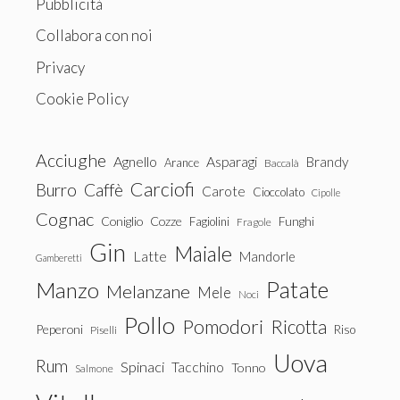
Pubblicità
Collabora con noi
Privacy
Cookie Policy
Acciughe
Agnello
Asparagi
Brandy
Arance
Baccalà
Carciofi
Burro
Caffè
Carote
Cioccolato
Cipolle
Cognac
Coniglio
Cozze
Fagiolini
Funghi
Fragole
Gin
Maiale
Latte
Mandorle
Gamberetti
Patate
Manzo
Melanzane
Mele
Noci
Pollo
Pomodori
Ricotta
Peperoni
Riso
Piselli
Uova
Rum
Spinaci
Tacchino
Tonno
Salmone