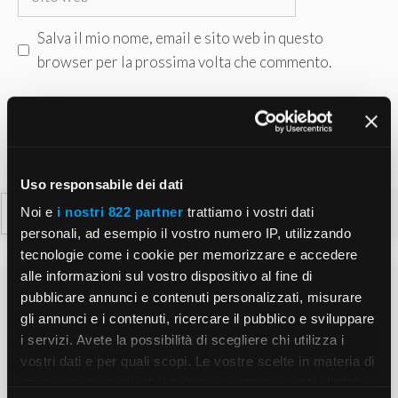
web
Salva il mio nome, email e sito web in questo
browser per la prossima volta che commento.
Uso responsabile dei dati
Ricerca
Noi e
i nostri 822 partner
trattiamo i vostri dati
per:
personali, ad esempio il vostro numero IP, utilizzando
tecnologie come i cookie per memorizzare e accedere
alle informazioni sul vostro dispositivo al fine di
pubblicare annunci e contenuti personalizzati, misurare
gli annunci e i contenuti, ricercare il pubblico e sviluppare
i servizi. Avete la possibilità di scegliere chi utilizza i
vostri dati e per quali scopi. Le vostre scelte in materia di
privacy sono applicabili solo su questa proprietà digitale